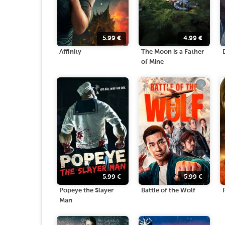
5.99
€
4.99
€
Affinity
The Moon is a Father
of Mine
5.99
€
5.99
€
Popeye the Slayer
Battle of the Wolf
Man