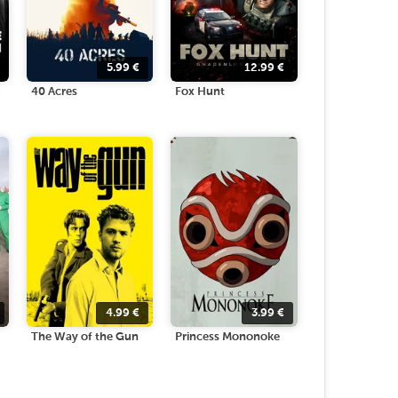
5.99
€
12.99
€
40 Acres
Fox Hunt
4.99
€
3.99
€
The Way of the Gun
Princess Mononoke