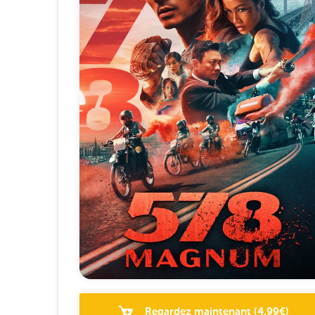
Regardez maintenant
(
4.99
€)