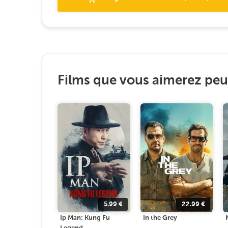
Films que vous aimerez peut
5.99
€
22.99
€
Ip Man: Kung Fu
In the Grey