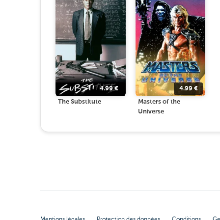
4.99
€
4.99
€
The Substitute
Masters of the
Universe
Mentions légales
Protection des données
Conditions
Ge