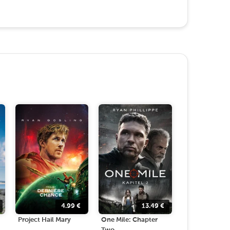
4.99
€
13.49
€
Project Hail Mary
One Mile: Chapter