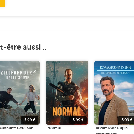
-être aussi ..
5.99
€
5.99
€
5.99
€
Manhunt: Cold Sun
Normal
Kommissar Dupin –