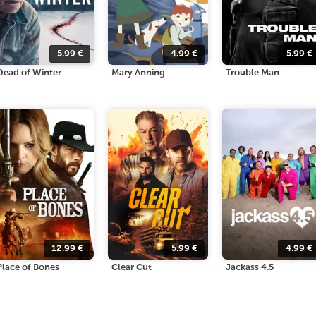
5.99
€
4.99
€
5.99
€
Dead of Winter
Mary Anning
Trouble Man
12.99
€
5.99
€
4.99
€
Place of Bones
Clear Cut
Jackass 4.5