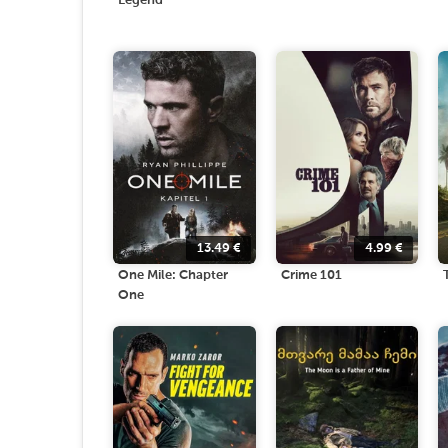
Legend
13.49
€
4.99
€
One Mile: Chapter
Crime 101
One