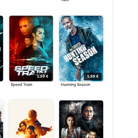
Two
5.99
€
5.99
€
Speed Train
Hunting Season