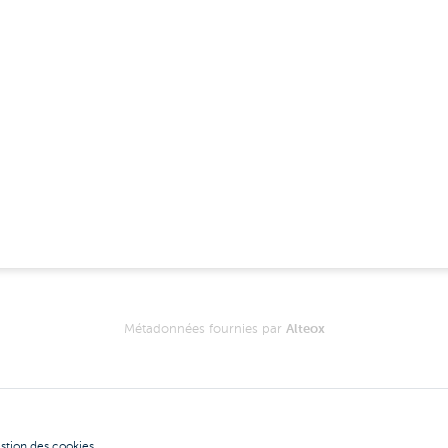
Métadonnées fournies par
Alteox
stion des cookies