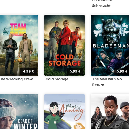
Bretonische
Sehnsucht
4.99
€
5.99
€
5.99
€
The Wrecking Crew
Cold Storage
The Man with No
Return