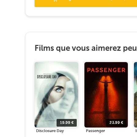
Films que vous aimerez peut
19.99
€
23.99
€
Disclosure Day
Passenger