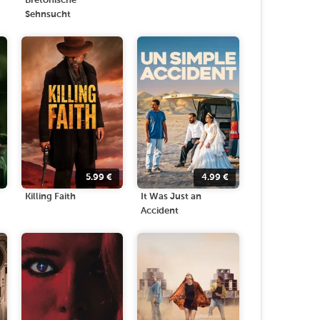
Bretonische
Sehnsucht
5.99
€
4.99
€
Killing Faith
It Was Just an
Accident