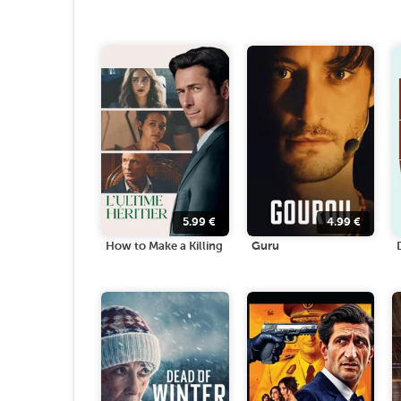
5.99
€
4.99
€
How to Make a Killing
Guru