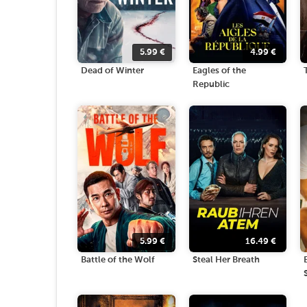
5.99
€
4.99
€
Dead of Winter
Eagles of the
Republic
5.99
€
16.49
€
Battle of the Wolf
Steal Her Breath