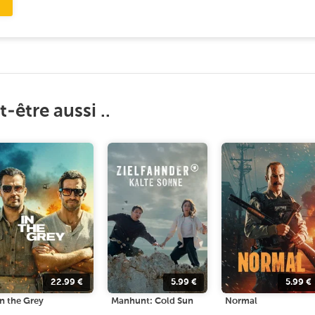
-être aussi ..
22.99
€
5.99
€
5.99
€
In the Grey
Manhunt: Cold Sun
Normal