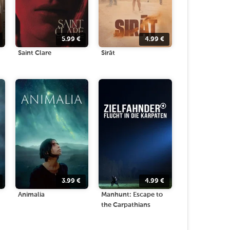
5.99
€
4.99
€
Saint Clare
Sirāt
3.99
€
4.99
€
Animalia
Manhunt: Escape to
the Carpathians