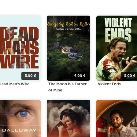
5.99
€
4.99
€
5.99
€
Dead Man's Wire
The Moon is a Father
Violent Ends
of Mine