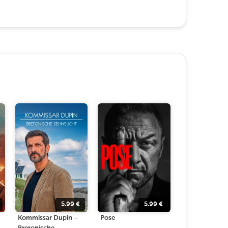
5.99
€
5.99
€
Kommissar Dupin –
Pose