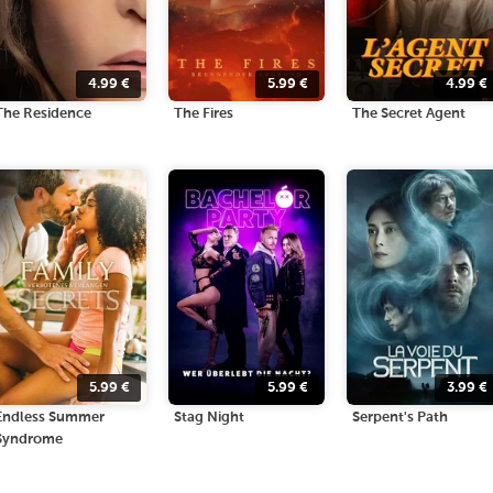
4.99
€
5.99
€
4.99
€
The Residence
The Fires
The Secret Agent
5.99
€
5.99
€
3.99
€
Endless Summer
Stag Night
Serpent's Path
Syndrome