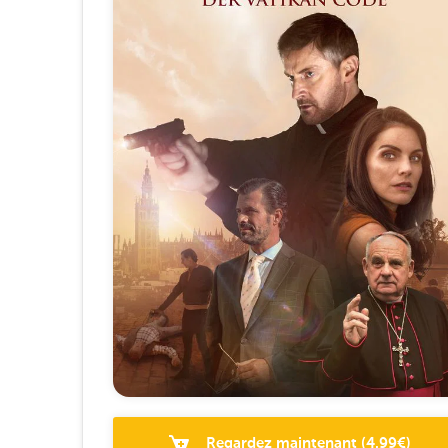
Regardez maintenant
(
4.99
€)