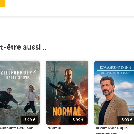
-être aussi ..
5.99
€
5.99
€
5.99
€
Manhunt: Cold Sun
Normal
Kommissar Dupin –