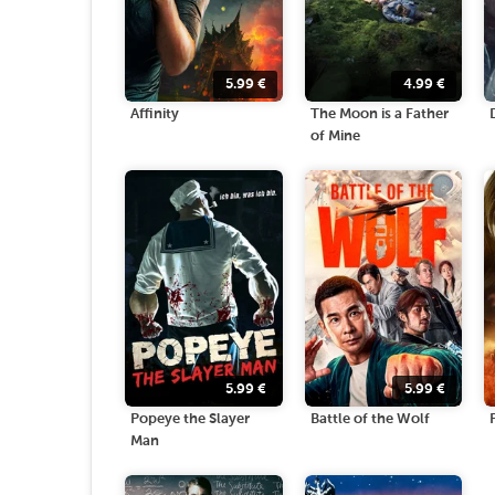
5.99
€
4.99
€
Affinity
The Moon is a Father
of Mine
5.99
€
5.99
€
Popeye the Slayer
Battle of the Wolf
Man