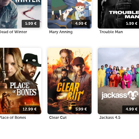
5.99
€
4.99
€
5.99
€
Dead of Winter
Mary Anning
Trouble Man
12.99
€
5.99
€
4.99
€
Place of Bones
Clear Cut
Jackass 4.5