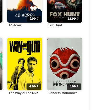
5.99
€
12.99
€
40 Acres
Fox Hunt
4.99
€
3.99
€
The Way of the Gun
Princess Mononoke