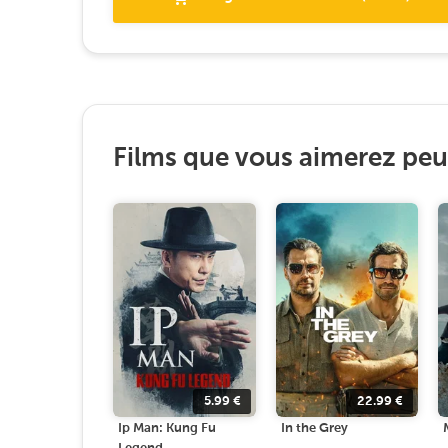
Films que vous aimerez peut
5.99
€
22.99
€
Ip Man: Kung Fu
In the Grey