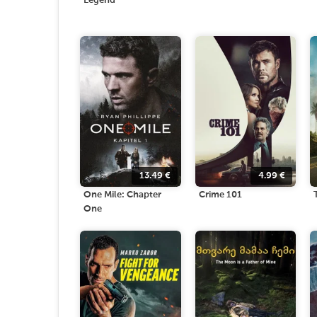
Legend
13.49
€
4.99
€
One Mile: Chapter
Crime 101
One