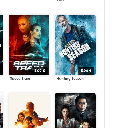
Two
5.99
€
5.99
€
Speed Train
Hunting Season