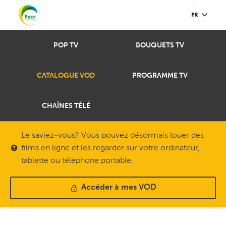
FR
POP TV
BOUQUETS TV
CATALOGUE VOD
PROGRAMME TV
CHAÎNES TÉLÉ
Le saviez-vous? Vous pouvez désormais louer des
films en ligne et les regarder sur votre ordinateur,
tablette ou téléphone portable.
Accéder à mes VOD