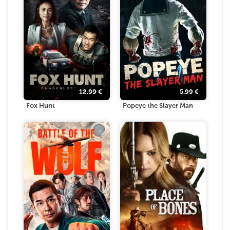
12.99
€
5.99
€
Fox Hunt
Popeye the Slayer Man