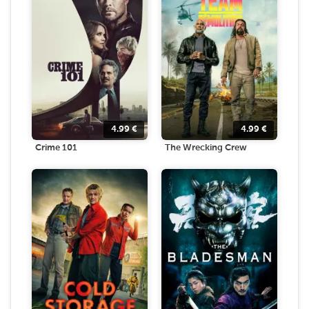
4.99
€
4.99
€
Crime 101
The Wrecking Crew