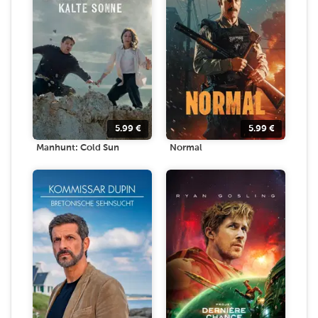
5.99
€
5.99
€
Manhunt: Cold Sun
Normal