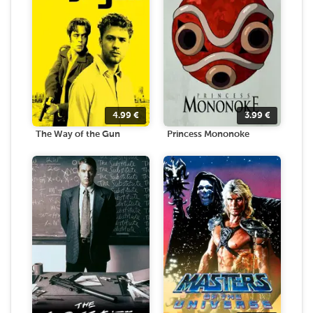
4.99
€
3.99
€
The Way of the Gun
Princess Mononoke