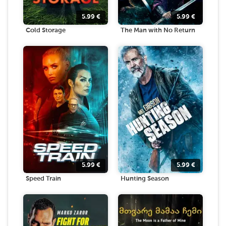
5.99
€
5.99
€
Cold Storage
The Man with No Return
5.99
€
5.99
€
Speed Train
Hunting Season