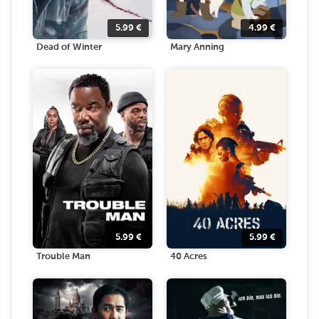
5.99
€
4.99
€
Dead of Winter
Mary Anning
5.99
€
5.99
€
Trouble Man
40 Acres