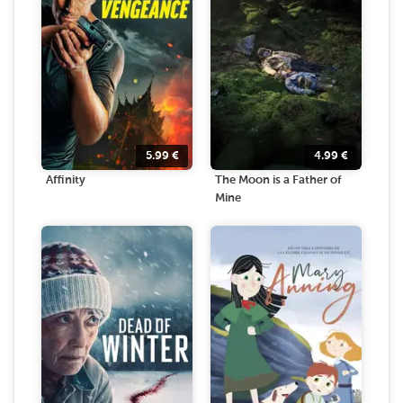
5.99
€
4.99
€
Affinity
The Moon is a Father of
Mine