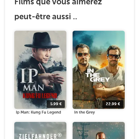
Films que vous aimerez
peut-être aussi ..
5.99
€
22.99
€
Ip Man: Kung Fu Legend
In the Grey