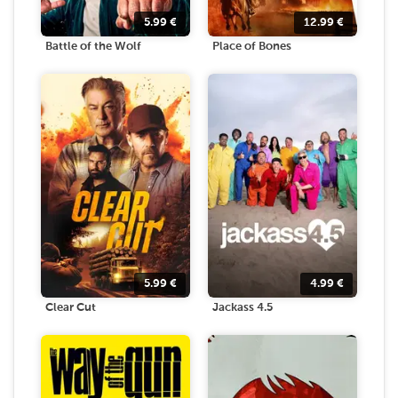
5.99
€
12.99
€
Battle of the Wolf
Place of Bones
5.99
€
4.99
€
Clear Cut
Jackass 4.5