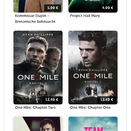
5.99
€
4.99
€
Kommissar Dupin –
Project Hail Mary
Bretonische Sehnsucht
13.49
€
13.49
€
One Mile: Chapter Two
One Mile: Chapter One