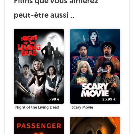
Films que vous aimerez
peut-être aussi ..
5.99
€
23.99
€
Night of the Living Dead
Scary Movie