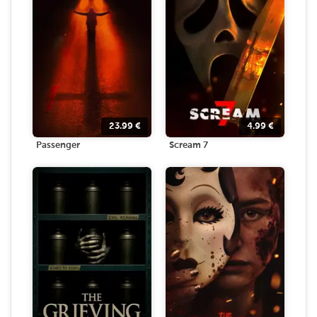
23.99
€
4.99
€
Passenger
Scream 7