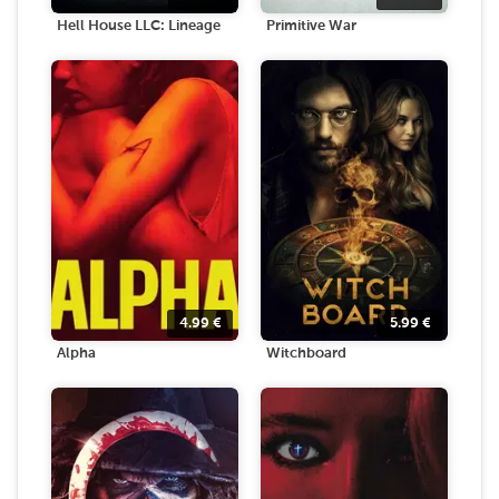
Hell House LLC: Lineage
Primitive War
4.99
€
5.99
€
Alpha
Witchboard