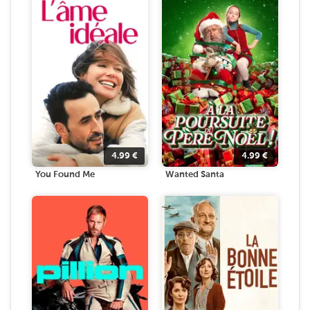
4.99
€
4.99
€
You Found Me
Wanted Santa