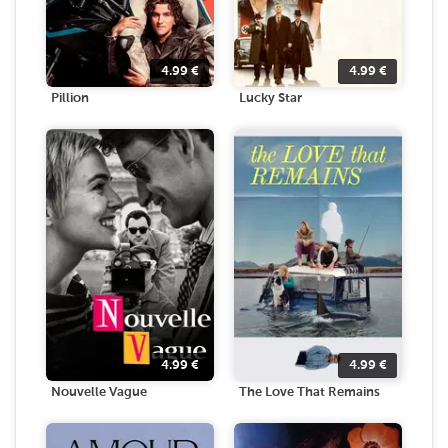
4.99
€
4.99
€
Pillion
Lucky Star
4.99
€
4.99
€
Nouvelle Vague
The Love That Remains