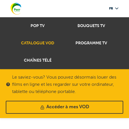
FR
POP TV
BOUQUETS TV
CATALOGUE VOD
PROGRAMME TV
CHAÎNES TÉLÉ
Le saviez-vous? Vous pouvez désormais louer des
films en ligne et les regarder sur votre ordinateur,
tablette ou téléphone portable.
Accéder à mes VOD