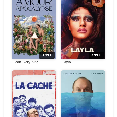
4.99
€
3.99
€
Peak Everything
Layla