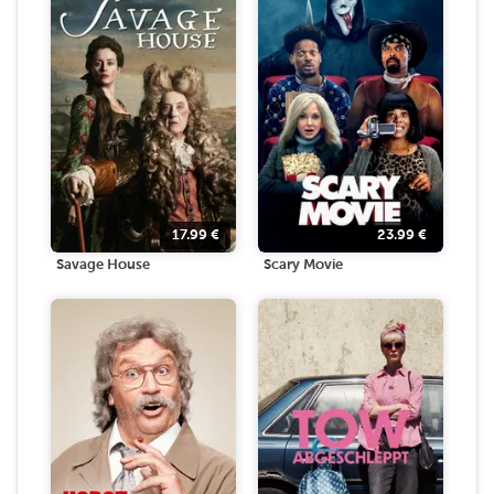
17.99
€
23.99
€
Savage House
Scary Movie