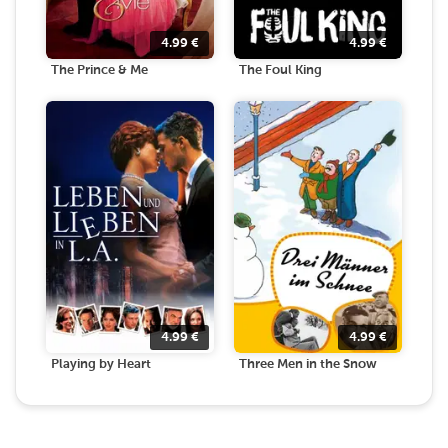
4.99
€
4.99
€
The Prince & Me
The Foul King
4.99
€
4.99
€
Playing by Heart
Three Men in the Snow