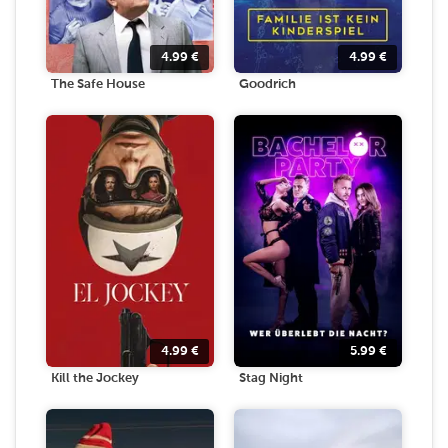
4.99
€
4.99
€
The Safe House
Goodrich
4.99
€
5.99
€
Kill the Jockey
Stag Night