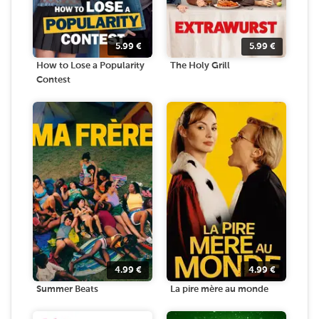
5.99
€
5.99
€
How to Lose a Popularity
The Holy Grill
Contest
4.99
€
4.99
€
Summer Beats
La pire mère au monde