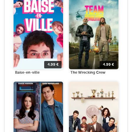
4.99
€
4.99
€
Baise-en-ville
The Wrecking Crew