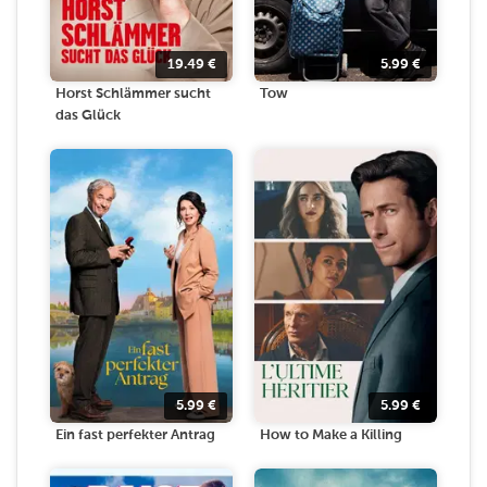
19.49
€
5.99
€
Horst Schlämmer sucht
Tow
das Glück
5.99
€
5.99
€
Ein fast perfekter Antrag
How to Make a Killing