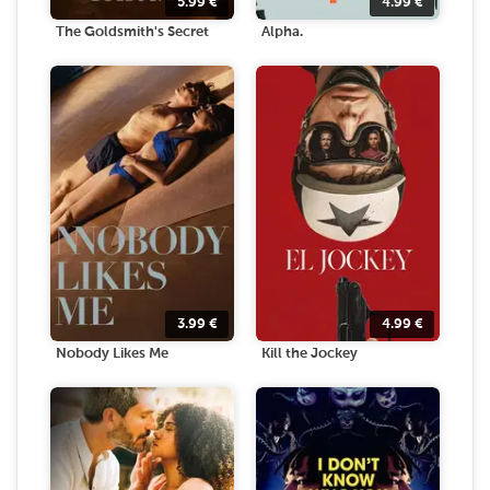
5.99
€
4.99
€
The Goldsmith's Secret
Alpha.
3.99
€
4.99
€
Nobody Likes Me
Kill the Jockey