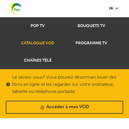
FR
POP TV
BOUQUETS TV
CATALOGUE VOD
PROGRAMME TV
CHAÎNES TÉLÉ
Le saviez-vous? Vous pouvez désormais louer des
films en ligne et les regarder sur votre ordinateur,
tablette ou téléphone portable.
Accéder à mes VOD