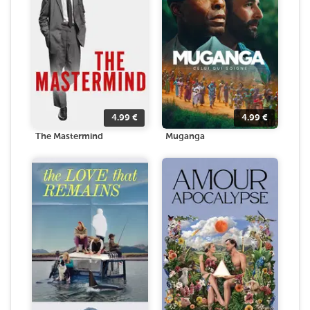
4.99
€
4.99
€
The Mastermind
Muganga