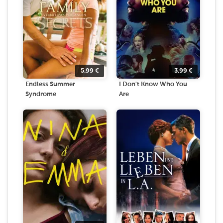
5.99
€
3.99
€
Endless Summer
I Don't Know Who You
Syndrome
Are