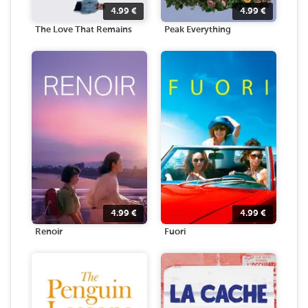
4.99
€
4.99
€
The Love That Remains
Peak Everything
4.99
€
4.99
€
Renoir
Fuori