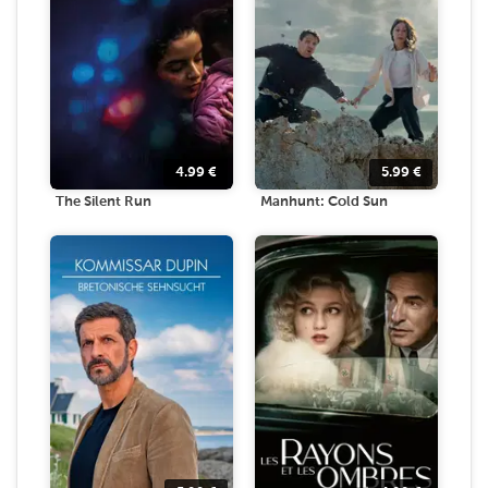
4.99
€
5.99
€
The Silent Run
Manhunt: Cold Sun