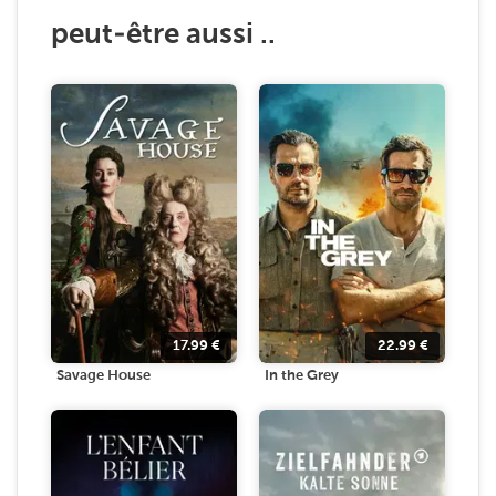
peut-être aussi ..
17.99
€
22.99
€
Savage House
In the Grey