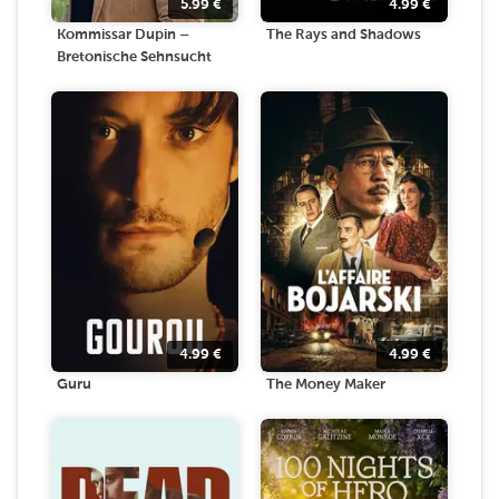
5.99
€
4.99
€
Kommissar Dupin –
The Rays and Shadows
Bretonische Sehnsucht
4.99
€
4.99
€
Guru
The Money Maker