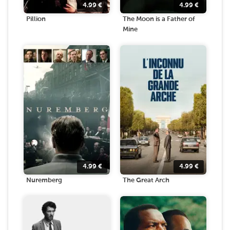
4.99
€
4.99
€
Pillion
The Moon is a Father of
Mine
4.99
€
4.99
€
Nuremberg
The Great Arch