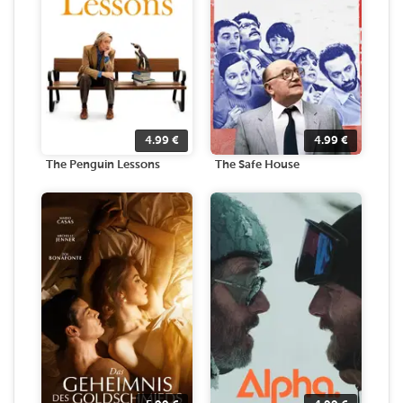
4.99
€
4.99
€
The Penguin Lessons
The Safe House