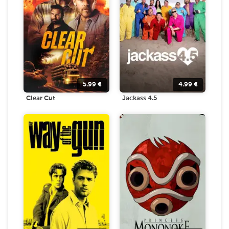
5.99
€
4.99
€
Clear Cut
Jackass 4.5