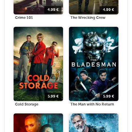
4.99
€
4.99
€
Crime 101
The Wrecking Crew
5.99
€
5.99
€
Cold Storage
The Man with No Return