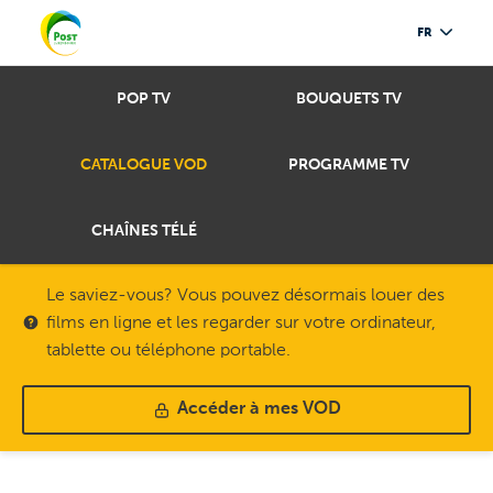
FR
POP TV
BOUQUETS TV
CATALOGUE VOD
PROGRAMME TV
CHAÎNES TÉLÉ
Le saviez-vous? Vous pouvez désormais louer des
films en ligne et les regarder sur votre ordinateur,
tablette ou téléphone portable.
Accéder à mes VOD