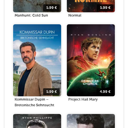
5.99
€
5.99
€
Manhunt: Cold Sun
Normal
5.99
€
4.99
€
Kommissar Dupin –
Project Hail Mary
Bretonische Sehnsucht