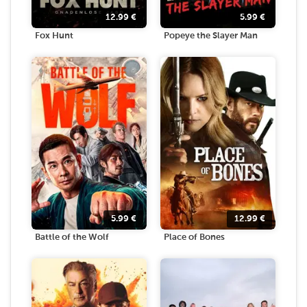
12.99
€
5.99
€
Fox Hunt
Popeye the Slayer Man
5.99
€
12.99
€
Battle of the Wolf
Place of Bones