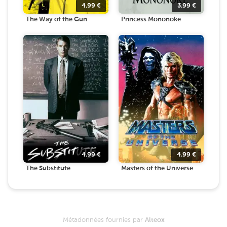
4.99
€
3.99
€
The Way of the Gun
Princess Mononoke
4.99
€
4.99
€
The Substitute
Masters of the Universe
Métadonnées fournies par
Alteox