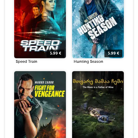
5.99
€
5.99
€
Speed Train
Hunting Season