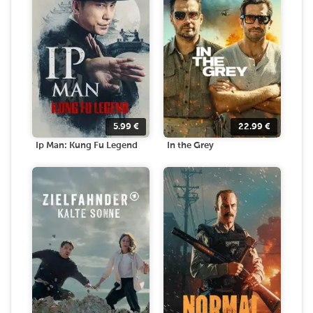
5.99
€
22.99
€
Ip Man: Kung Fu Legend
In the Grey