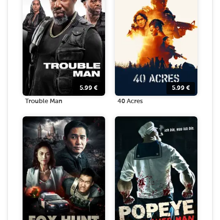
5.99
€
5.99
€
Trouble Man
40 Acres