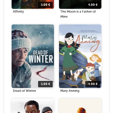
5.99
€
4.99
€
Affinity
The Moon is a Father of
Mine
5.99
€
4.99
€
Dead of Winter
Mary Anning