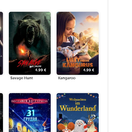
4.99
€
4.99
€
Savage Hunt
Kangaroo