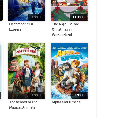
4.99
€
11.49
€
December 31st
The Night Before
Express
Christmas in
Wonderland
4.99
€
4.99
€
The School of the
Alpha and Omega
Magical Animals