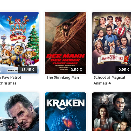
12.49
€
5.99
€
5.99
€
A Paw Patrol
The Shrinking Man
School of Magical
Christmas
Animals 4