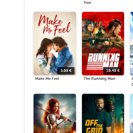
Tree
5.99
€
19.49
€
Make Me Feel
The Running Man