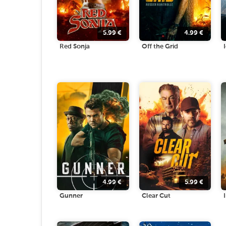
5.99
€
4.99
€
Red Sonja
Off the Grid
4.99
€
5.99
€
Gunner
Clear Cut