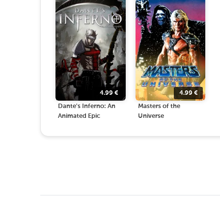
4.99
€
4.99
€
Dante's Inferno: An
Masters of the
Animated Epic
Universe