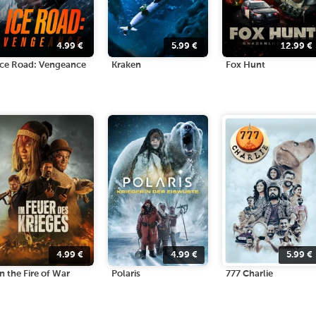
4.99
€
5.99
€
12.99
€
Ice Road: Vengeance
Kraken
Fox Hunt
4.99
€
4.99
€
5.99
€
In the Fire of War
Polaris
777 Charlie