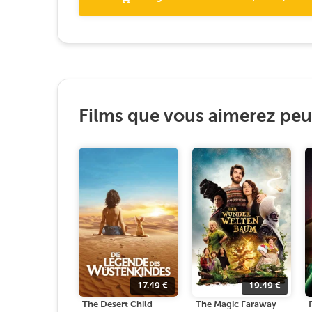
Films que vous aimerez peut
17.49
€
19.49
€
The Desert Child
The Magic Faraway