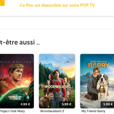
Ce film est disponible sur votre POP TV.
-être aussi ..
4.99
€
5.99
€
5.99
€
Project Hail Mary
Woodwalkers 2
My Friend Barry