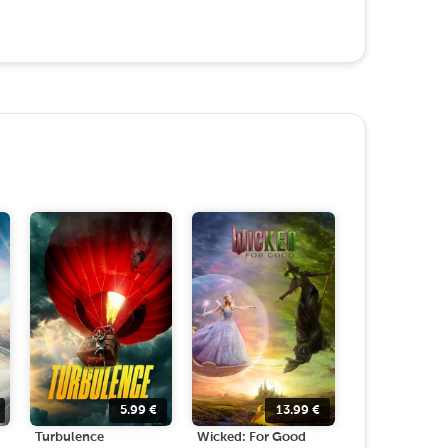
5.99
€
13.99
€
Turbulence
Wicked: For Good