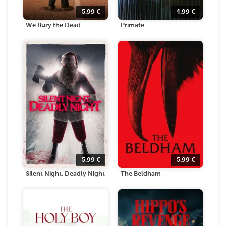
5.99
€
4.99
€
We Bury the Dead
Primate
5.99
€
5.99
€
Silent Night, Deadly Night
The Beldham