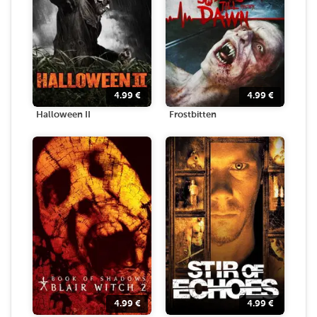
4.99
€
4.99
€
Halloween II
Frostbitten
4.99
€
4.99
€