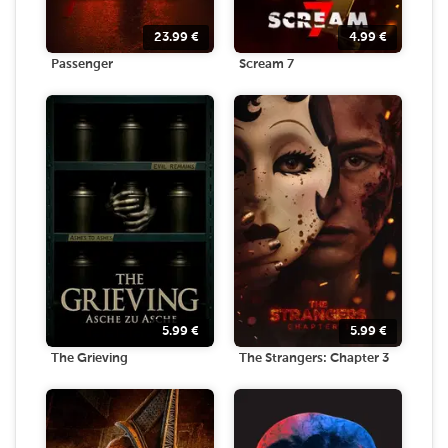
23.99
€
4.99
€
Passenger
Scream 7
5.99
€
5.99
€
The Grieving
The Strangers: Chapter 3