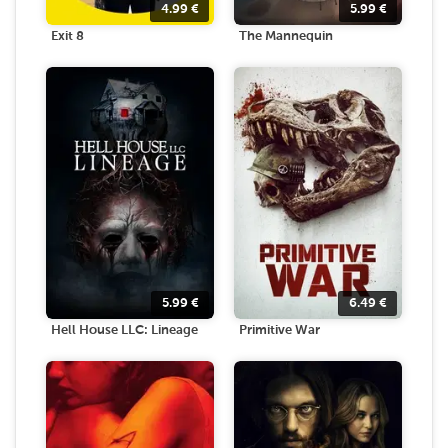
4.99
€
5.99
€
Exit 8
The Mannequin
5.99
€
6.49
€
Hell House LLC: Lineage
Primitive War