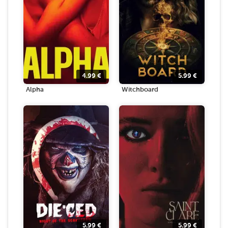
4.99
€
5.99
€
Alpha
Witchboard
5.99
€
5.99
€