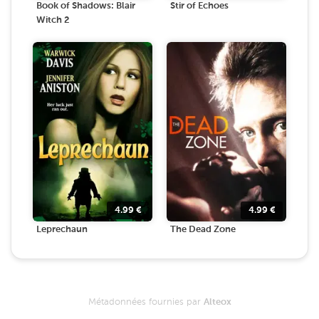
Book of Shadows: Blair
Stir of Echoes
Witch 2
4.99
€
4.99
€
Leprechaun
The Dead Zone
Métadonnées fournies par
Alteox