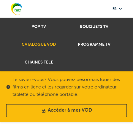
FR
POP TV
BOUQUETS TV
CATALOGUE VOD
PROGRAMME TV
CHAÎNES TÉLÉ
Le saviez-vous? Vous pouvez désormais louer des
films en ligne et les regarder sur votre ordinateur,
tablette ou téléphone portable.
Accéder à mes VOD