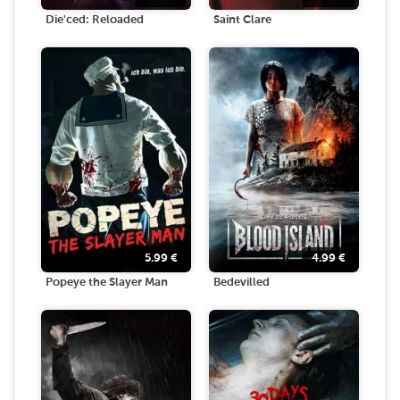
Die'ced: Reloaded
Saint Clare
5.99
€
4.99
€
Popeye the Slayer Man
Bedevilled