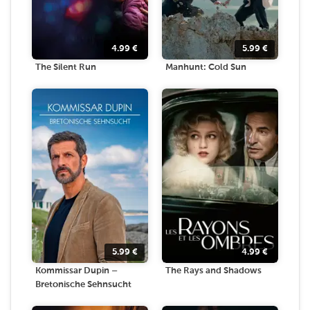
4.99
€
5.99
€
The Silent Run
Manhunt: Cold Sun
5.99
€
4.99
€
Kommissar Dupin –
The Rays and Shadows
Bretonische Sehnsucht