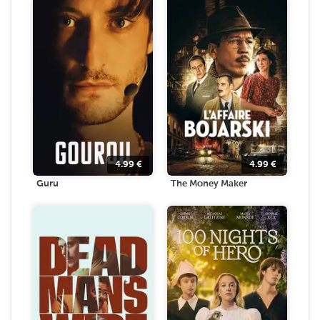
4.99
€
4.99
€
Guru
The Money Maker