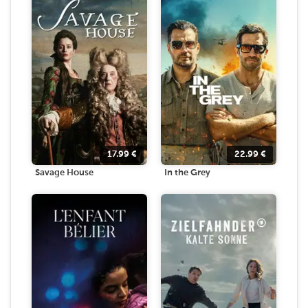
17.99
€
22.99
€
Savage House
In the Grey