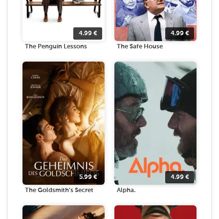
4.99
€
4.99
€
The Penguin Lessons
The Safe House
5.99
€
4.99
€
The Goldsmith's Secret
Alpha.