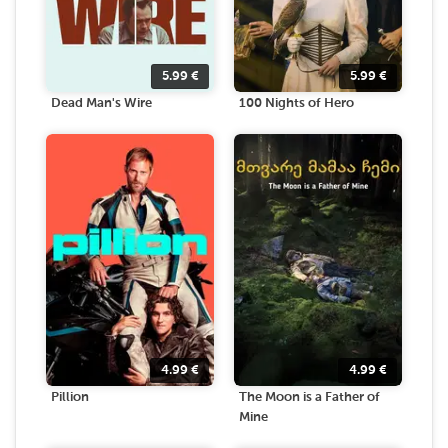
5.99
€
5.99
€
Dead Man's Wire
100 Nights of Hero
4.99
€
4.99
€
Pillion
The Moon is a Father of
Mine