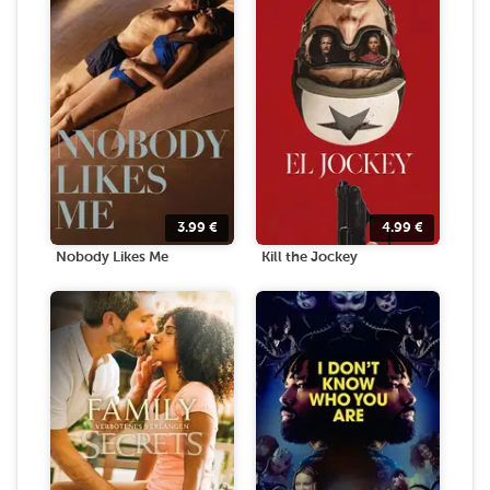
3.99
€
4.99
€
Nobody Likes Me
Kill the Jockey