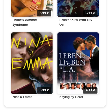
5.99
€
3.99
€
Endless Summer
I Don't Know Who You
Syndrome
Are
3.99
€
4.99
€
Nina & Emma
Playing by Heart