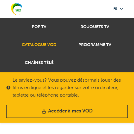
FR
POP TV
BOUQUETS TV
CATALOGUE VOD
PROGRAMME TV
CHAÎNES TÉLÉ
Le saviez-vous? Vous pouvez désormais louer des
films en ligne et les regarder sur votre ordinateur,
tablette ou téléphone portable.
Accéder à mes VOD