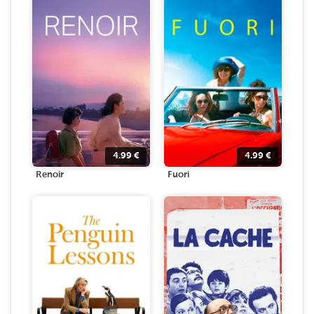
4.99
€
4.99
€
Renoir
Fuori