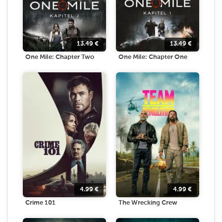
13.49
€
13.49
€
One Mile: Chapter Two
One Mile: Chapter One
4.99
€
4.99
€
Crime 101
The Wrecking Crew