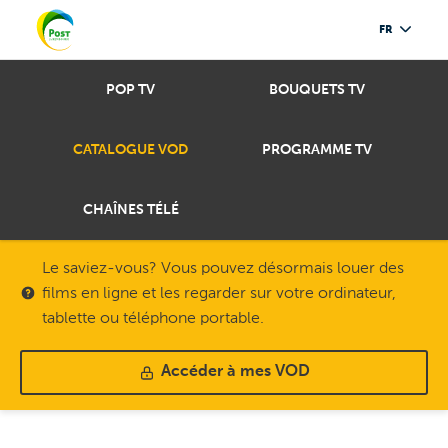
FR
POP TV
BOUQUETS TV
CATALOGUE VOD
PROGRAMME TV
CHAÎNES TÉLÉ
Le saviez-vous? Vous pouvez désormais louer des
films en ligne et les regarder sur votre ordinateur,
tablette ou téléphone portable.
Accéder à mes VOD