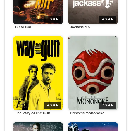
5.99
€
4.99
€
Clear Cut
Jackass 4.5
4.99
€
3.99
€
The Way of the Gun
Princess Mononoke