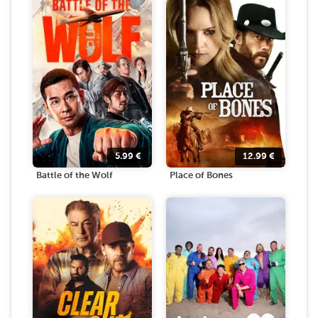
5.99
€
12.99
€
Battle of the Wolf
Place of Bones