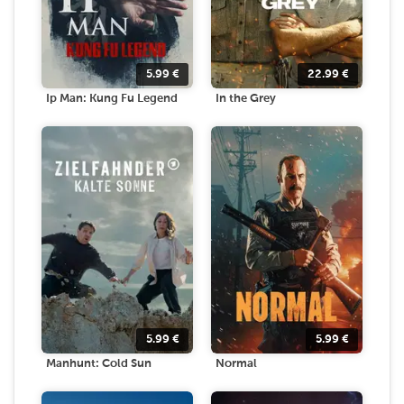
5.99
€
22.99
€
Ip Man: Kung Fu Legend
In the Grey
5.99
€
5.99
€
Manhunt: Cold Sun
Normal