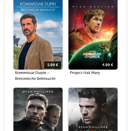
5.99
€
4.99
€
Kommissar Dupin –
Project Hail Mary
Bretonische Sehnsucht