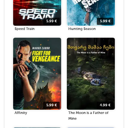
5.99
€
5.99
€
Speed Train
Hunting Season
5.99
€
4.99
€
Affinity
The Moon is a Father of
Mine