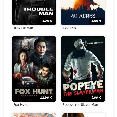
5.99
€
5.99
€
Trouble Man
40 Acres
12.99
€
5.99
€
Fox Hunt
Popeye the Slayer Man