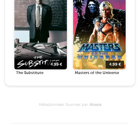
4.99
€
4.99
€
The Substitute
Masters of the Universe
Métadonnées fournies par
Alteox