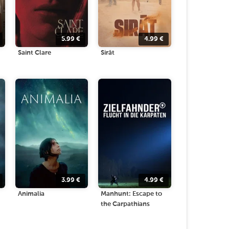
5.99
€
4.99
€
Saint Clare
Sirāt
3.99
€
4.99
€
Animalia
Manhunt: Escape to
the Carpathians