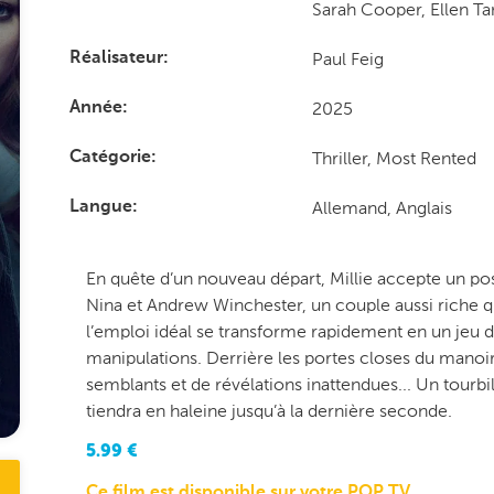
Sarah Cooper, Ellen T
Paul Feig
Réalisateur
2025
Année
Thriller, Most Rented
Catégorie
Allemand, Anglais
Langue
En quête d’un nouveau départ, Millie accepte un
Nina et Andrew Winchester, un couple aussi riche
l’emploi idéal se transforme rapidement en un jeu 
manipulations. Derrière les portes closes du mano
semblants et de révélations inattendues... Un tourb
tiendra en haleine jusqu’à la dernière seconde.
5.99
€
Ce film est disponible sur votre POP TV.