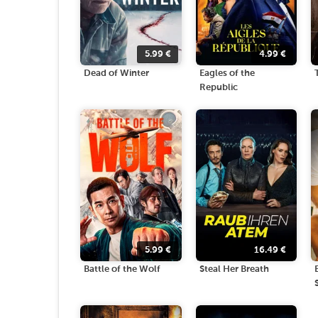
5.99
€
4.99
€
Dead of Winter
Eagles of the
Republic
5.99
€
16.49
€
Battle of the Wolf
Steal Her Breath