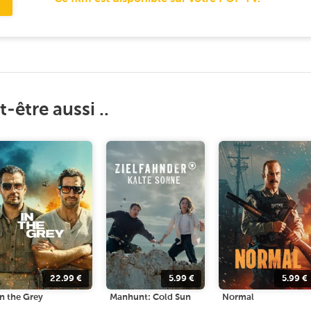
-être aussi ..
22.99
€
5.99
€
5.99
€
In the Grey
Manhunt: Cold Sun
Normal