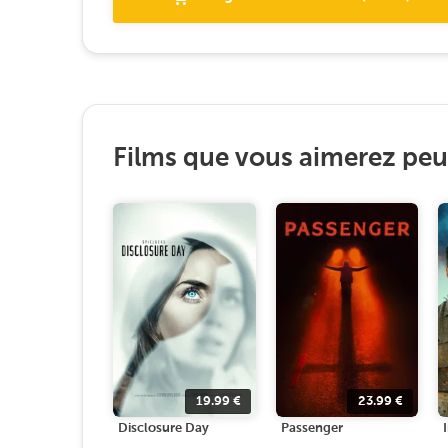
Films que vous aimerez peut
19.99
€
23.99
€
Disclosure Day
Passenger