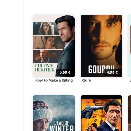
5.99
€
4.99
€
How to Make a Killing
Guru