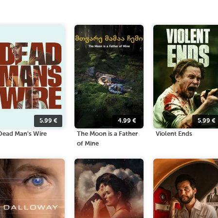
5.99
€
4.99
€
5.99
€
Dead Man's Wire
The Moon is a Father
Violent Ends
of Mine