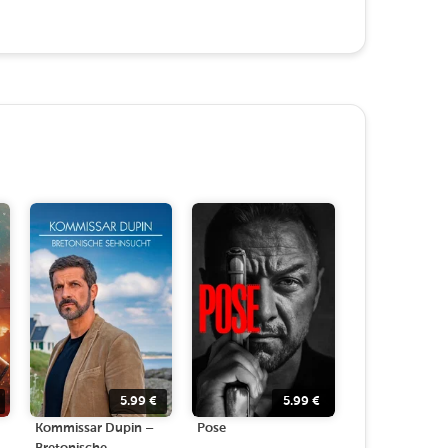
5.99
€
5.99
€
Kommissar Dupin –
Pose