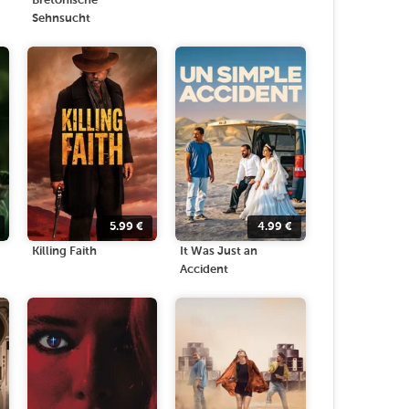
Bretonische
Sehnsucht
5.99
€
4.99
€
Killing Faith
It Was Just an
Accident