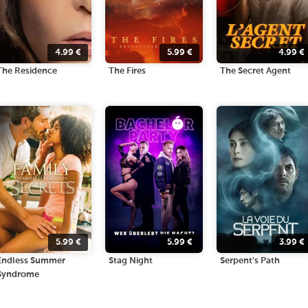
4.99
€
5.99
€
4.99
€
The Residence
The Fires
The Secret Agent
5.99
€
5.99
€
3.99
€
Endless Summer
Stag Night
Serpent's Path
Syndrome