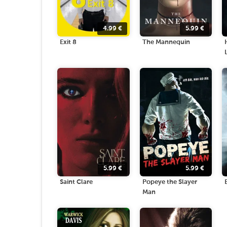
4.99
€
5.99
€
Exit 8
The Mannequin
5.99
€
5.99
€
Saint Clare
Popeye the Slayer
Man