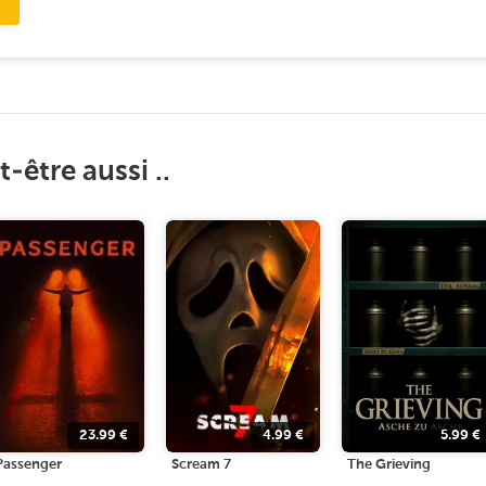
-être aussi ..
23.99
€
4.99
€
5.99
€
Passenger
Scream 7
The Grieving