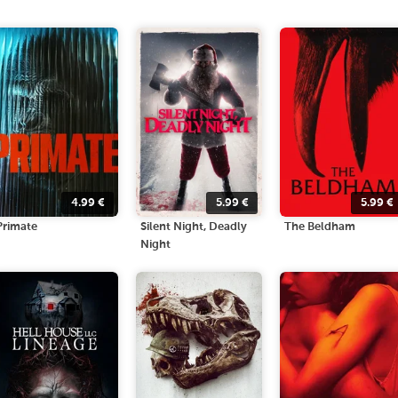
4.99
€
5.99
€
5.99
€
Primate
Silent Night, Deadly
The Beldham
Night