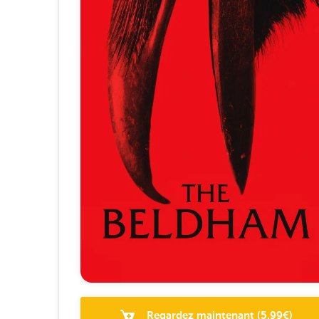
Regardez maintenant
(
5.99
€)