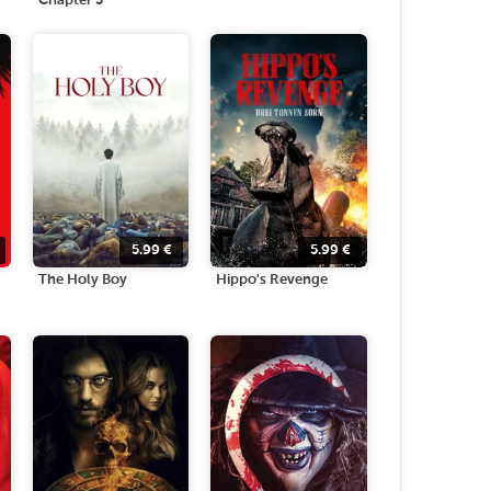
Chapter 3
5.99
€
5.99
€
The Holy Boy
Hippo's Revenge