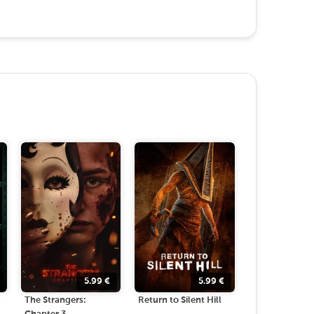
5.99
€
5.99
€
The Strangers:
Return to Silent Hill