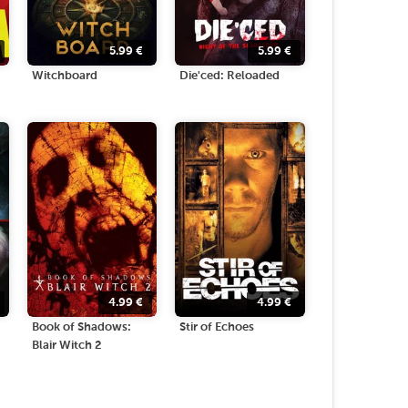
5.99
€
5.99
€
Witchboard
Die'ced: Reloaded
4.99
€
4.99
€
Book of Shadows:
Stir of Echoes
Blair Witch 2