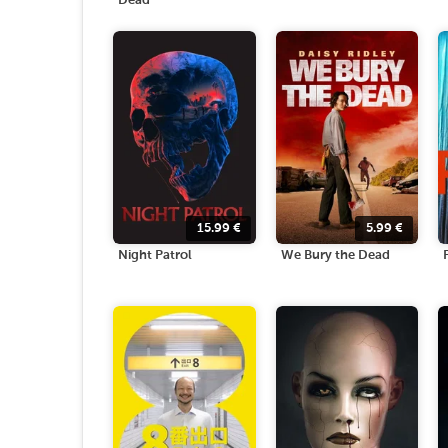
Dead
15.99
€
5.99
€
Night Patrol
We Bury the Dead