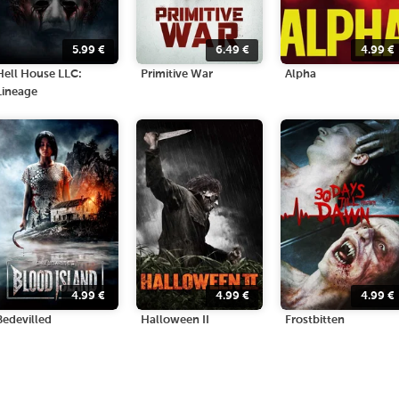
5.99
€
6.49
€
4.99
€
Hell House LLC:
Primitive War
Alpha
Lineage
4.99
€
4.99
€
4.99
€
Bedevilled
Halloween II
Frostbitten