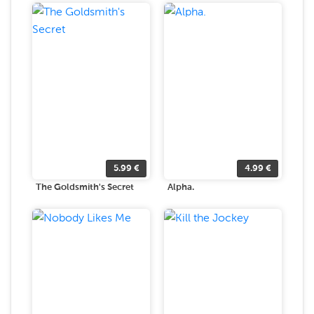
5.99
€
4.99
€
The Goldsmith's Secret
Alpha.