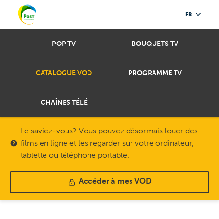
FR
POP TV
BOUQUETS TV
CATALOGUE VOD
PROGRAMME TV
CHAÎNES TÉLÉ
Le saviez-vous? Vous pouvez désormais louer des
films en ligne et les regarder sur votre ordinateur,
tablette ou téléphone portable.
Accéder à mes VOD