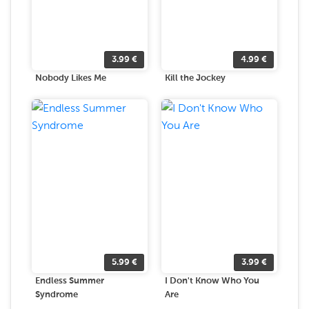
3.99
€
4.99
€
Nobody Likes Me
Kill the Jockey
5.99
€
3.99
€
Endless Summer
I Don't Know Who You
Syndrome
Are