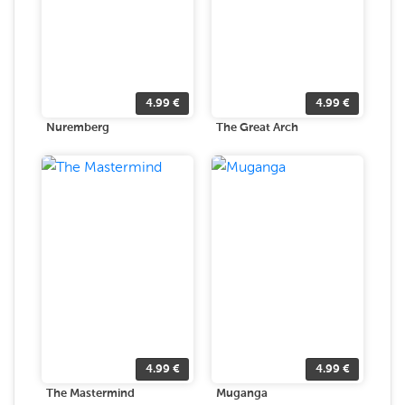
4.99
€
4.99
€
Nuremberg
The Great Arch
4.99
€
4.99
€
The Mastermind
Muganga