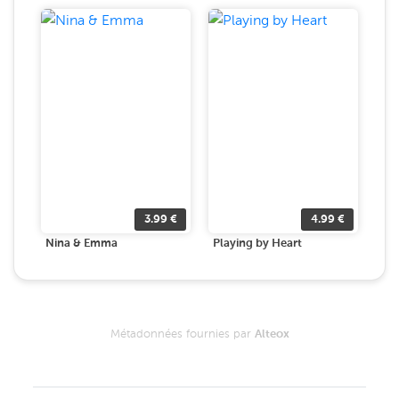
3.99
€
4.99
€
Nina & Emma
Playing by Heart
Métadonnées fournies par
Alteox