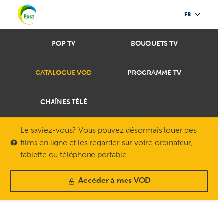
FR
POP TV
BOUQUETS TV
CATALOGUE VOD
PROGRAMME TV
CHAÎNES TÉLÉ
Le saviez-vous? Vous pouvez désormais louer des
films en ligne et les regarder sur votre ordinateur,
tablette ou téléphone portable.
Accéder à mes VOD