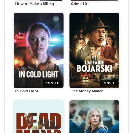
How to Make a Killing
Crime 101
15.99
€
4.99
€
In Cold Light
The Money Maker