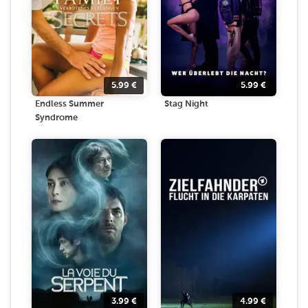
5.99
€
5.99
€
Endless Summer
Stag Night
Syndrome
3.99
€
4.99
€