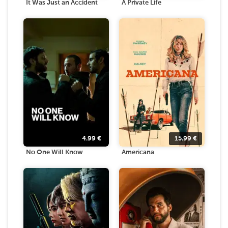
It Was Just an Accident
A Private Life
4.99
€
15.99
€
No One Will Know
Americana