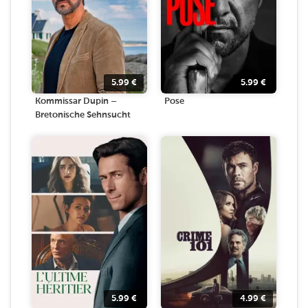
5.99
€
5.99
€
Kommissar Dupin –
Pose
Bretonische Sehnsucht
5.99
€
4.99
€