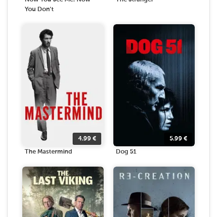
You Don't
4.99
€
5.99
€
The Mastermind
Dog 51