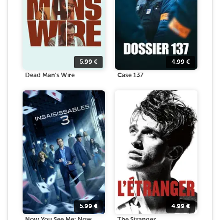
5.99
€
4.99
€
Dead Man's Wire
Case 137
5.99
€
4.99
€
Now You See Me: Now
The Stranger