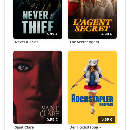
5.99
€
4.99
€
Never a Thief
The Secret Agent
5.99
€
5.99
€
Saint Clare
Der Hochstapler -