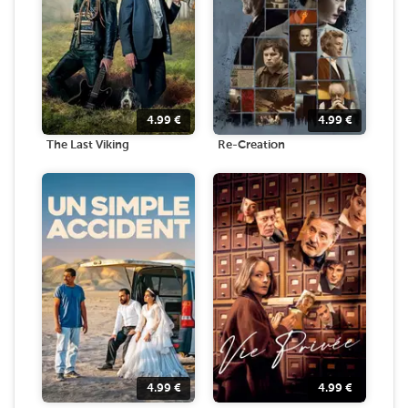
4.99
€
4.99
€
The Last Viking
Re-Creation
4.99
€
4.99
€