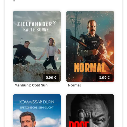
5.99
€
5.99
€
Manhunt: Cold Sun
Normal