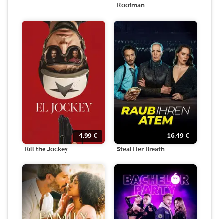
Roofman
4.99
€
16.49
€
Kill the Jockey
Steal Her Breath