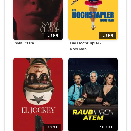
5.99
€
5.99
€
Saint Clare
Der Hochstapler -
Roofman
4.99
€
16.49
€