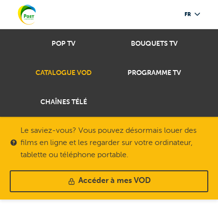
FR
POP TV
BOUQUETS TV
CATALOGUE VOD
PROGRAMME TV
CHAÎNES TÉLÉ
Le saviez-vous? Vous pouvez désormais louer des
films en ligne et les regarder sur votre ordinateur,
tablette ou téléphone portable.
Accéder à mes VOD