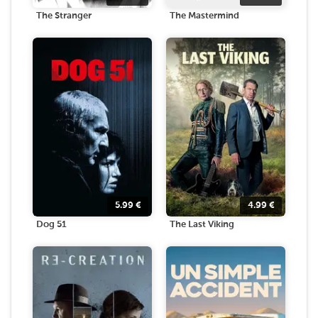
The Stranger
The Mastermind
5.99
€
4.99
€
Dog 51
The Last Viking