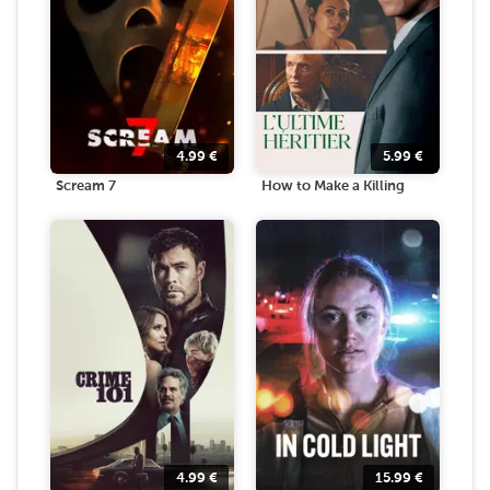
4.99
€
5.99
€
Scream 7
How to Make a Killing
4.99
€
15.99
€