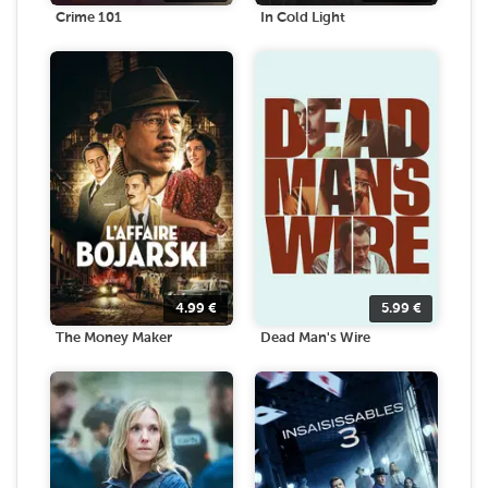
Crime 101
In Cold Light
4.99
€
5.99
€
The Money Maker
Dead Man's Wire