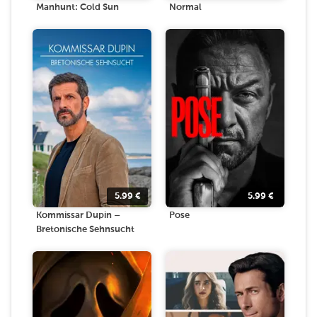
Manhunt: Cold Sun
Normal
5.99
€
5.99
€
Kommissar Dupin –
Pose
Bretonische Sehnsucht