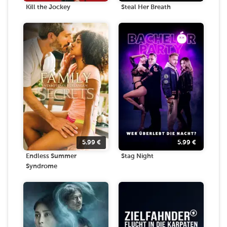
Kill the Jockey
Steal Her Breath
5.99
€
5.99
€
Endless Summer
Stag Night
Syndrome