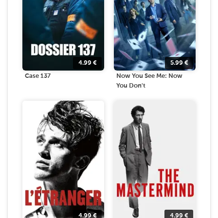
4.99
€
5.99
€
Case 137
Now You See Me: Now
You Don't
4.99
€
4.99
€