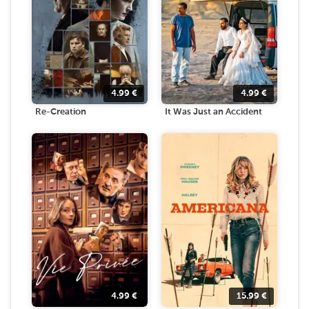
4.99
€
4.99
€
Re-Creation
It Was Just an Accident
4.99
€
15.99
€