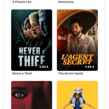
A Private Life
Americana
5.99
€
4.99
€
Never a Thief
The Secret Agent