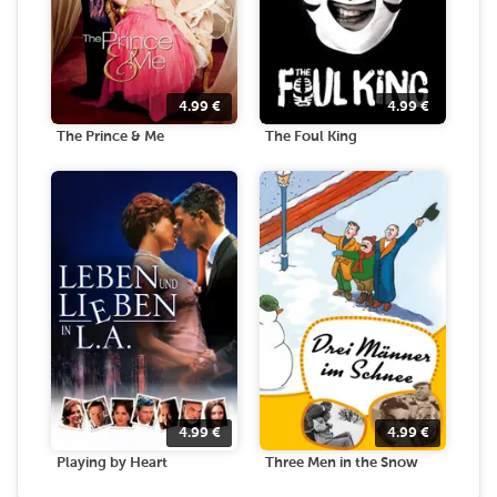
4.99
€
4.99
€
The Prince & Me
The Foul King
4.99
€
4.99
€
Playing by Heart
Three Men in the Snow