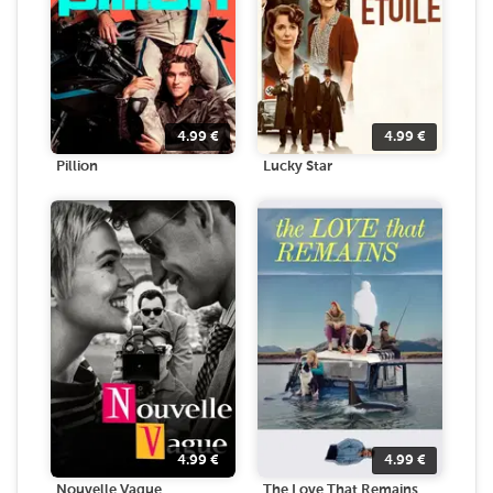
4.99
€
4.99
€
Pillion
Lucky Star
4.99
€
4.99
€
Nouvelle Vague
The Love That Remains