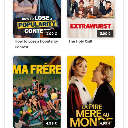
5.99
€
5.99
€
How to Lose a Popularity
The Holy Grill
Contest
4.99
€
4.99
€