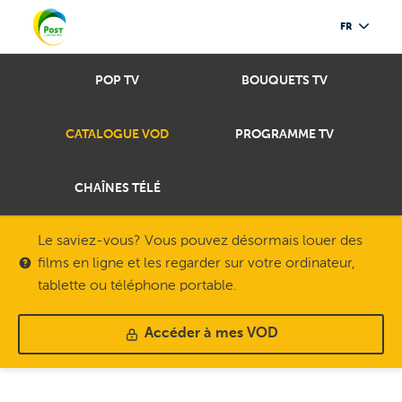
FR
POP TV
BOUQUETS TV
CATALOGUE VOD
PROGRAMME TV
CHAÎNES TÉLÉ
Le saviez-vous? Vous pouvez désormais louer des
films en ligne et les regarder sur votre ordinateur,
tablette ou téléphone portable.
Accéder à mes VOD