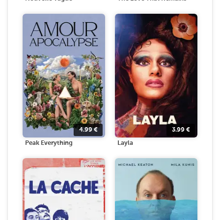
4.99
€
3.99
€
Peak Everything
Layla