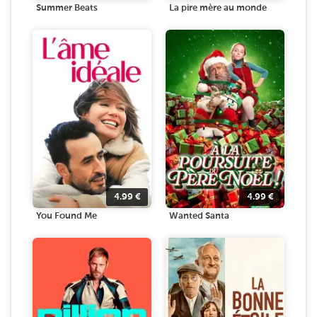
Summer Beats
La pire mère au monde
4.99
€
4.99
€
You Found Me
Wanted Santa