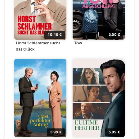
19.49
€
5.99
€
Horst Schlämmer sucht
Tow
das Glück
5.99
€
5.99
€