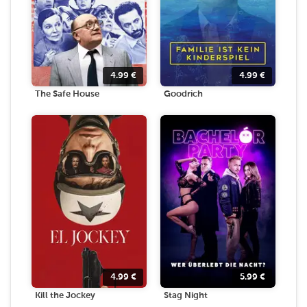
4.99
€
4.99
€
The Safe House
Goodrich
4.99
€
5.99
€
Kill the Jockey
Stag Night