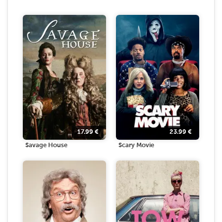
17.99
€
23.99
€
Savage House
Scary Movie