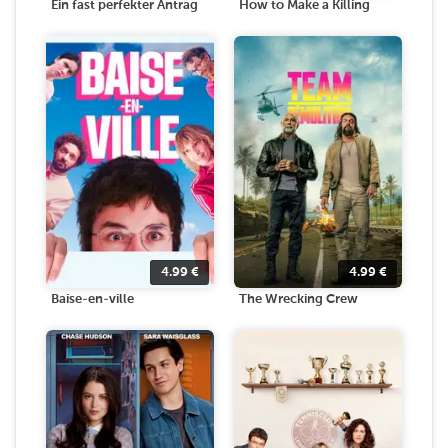
Ein fast perfekter Antrag
How to Make a Killing
4.99
€
4.99
€
Baise-en-ville
The Wrecking Crew