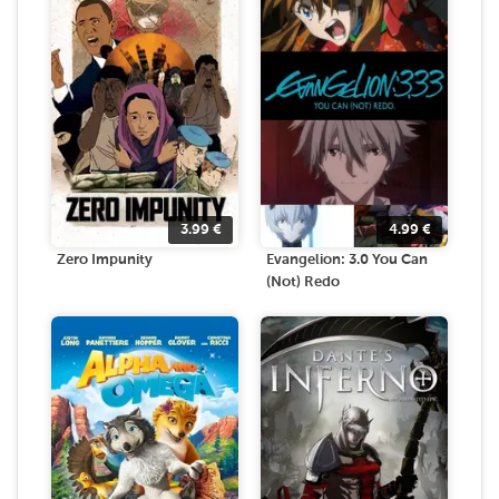
3.99
€
4.99
€
Zero Impunity
Evangelion: 3.0 You Can
(Not) Redo