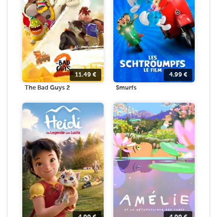
11.49
€
4.99
€
The Bad Guys 2
Smurfs