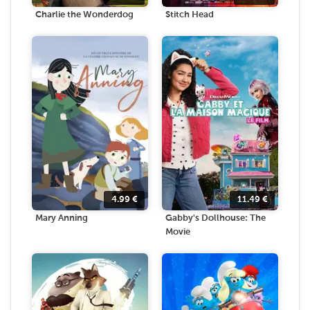
Charlie the Wonderdog
Stitch Head
4.99
€
11.49
€
Mary Anning
Gabby's Dollhouse: The
Movie