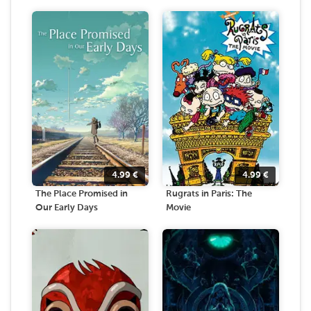
4.99
€
4.99
€
The Place Promised in
Rugrats in Paris: The
Our Early Days
Movie