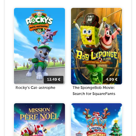
13.49
€
4.99
€
Rocky's Cat-astrophe
The SpongeBob Movie:
Search for SquarePants