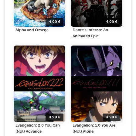
4.99
€
4.99
€
Alpha and Omega
Dante's Inferno: An
Animated Epic
4.99
€
4.99
€
Evangelion: 2.0 You Can
Evangelion: 1.0 You Are
(Not) Advance
(Not) Alone