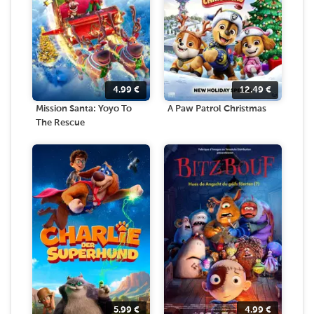
4.99
€
12.49
€
Mission Santa: Yoyo To
A Paw Patrol Christmas
The Rescue
5.99
€
4.99
€