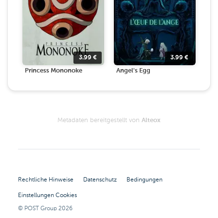
3.99
€
3.99
€
Princess Mononoke
Angel's Egg
Metadaten bereitgestellt von
Alteox
Rechtliche Hinweise
Datenschutz
Bedingungen
Einstellungen Cookies
© POST Group
2026