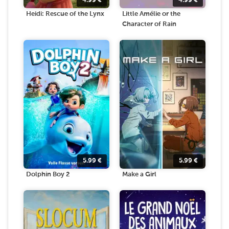
4.99
€
4.99
€
Heidi: Rescue of the Lynx
Little Amélie or the
Character of Rain
5.99
€
5.99
€
Dolphin Boy 2
Make a Girl