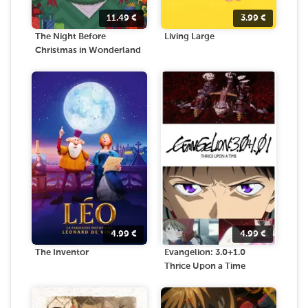
11.49
€
3.99
€
The Night Before
Living Large
Christmas in Wonderland
4.99
€
4.99
€
The Inventor
Evangelion: 3.0+1.0
Thrice Upon a Time