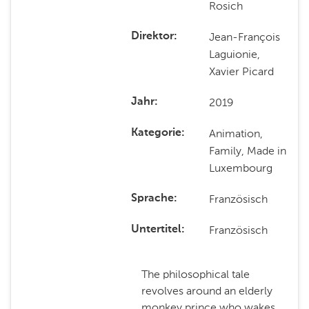
Rosich
Jean-François
Direktor
Laguionie,
Xavier Picard
2019
Jahr
Animation,
Kategorie
Family, Made in
Luxembourg
Französisch
Sprache
Französisch
Untertitel
The philosophical tale
revolves around an elderly
monkey prince who wakes