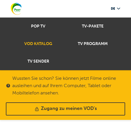
DE
POP TV
TV-PAKETE
VOD KATALOG
TV PROGRAMM
TV SENDER
Wussten Sie schon? Sie können jetzt Filme online
ausleihen und auf Ihrem Computer, Tablet oder
Mobiltelefon ansehen.
Zugang zu meinen VOD's