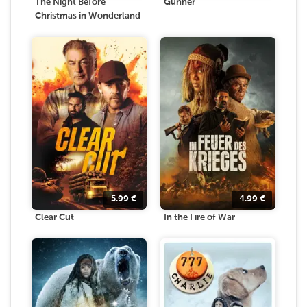
The Night Before
Gunner
Christmas in Wonderland
5.99
€
4.99
€
Clear Cut
In the Fire of War