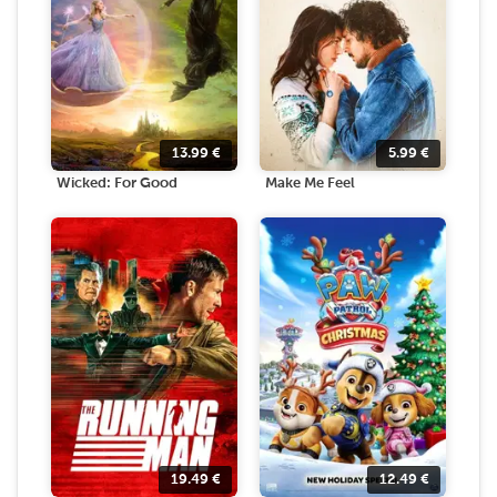
13.99
€
5.99
€
Wicked: For Good
Make Me Feel
19.49
€
12.49
€