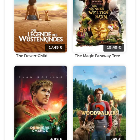
17.49
€
19.49
€
The Desert Child
The Magic Faraway Tree
4.99
€
5.99
€