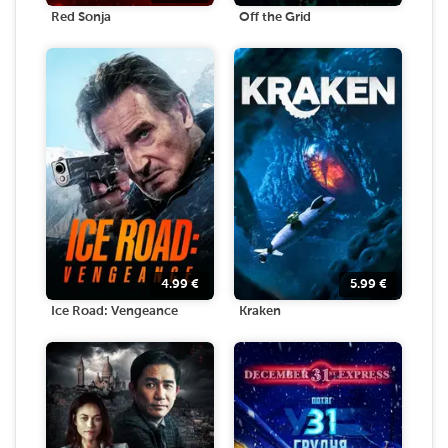
Red Sonja
Off the Grid
4.99
€
5.99
€
Ice Road: Vengeance
Kraken