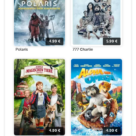
4.99
€
5.99
€
Polaris
777 Charlie
4.99
€
4.99
€