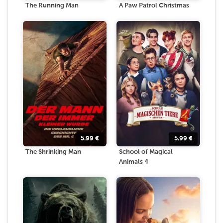
The Running Man
A Paw Patrol Christmas
5.99
€
5.99
€
The Shrinking Man
School of Magical
Animals 4