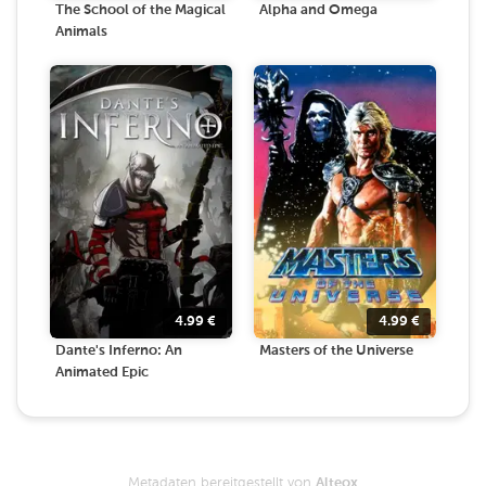
The School of the Magical
Alpha and Omega
Animals
4.99
€
4.99
€
Dante's Inferno: An
Masters of the Universe
Animated Epic
Metadaten bereitgestellt von
Alteox