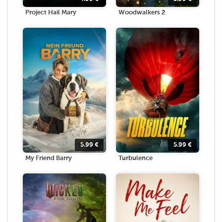
Project Hail Mary
Woodwalkers 2
5.99
€
5.99
€
My Friend Barry
Turbulence