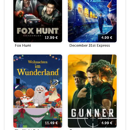
12.99
€
4.99
€
Fox Hunt
December 31st Express
11.49
€
4.99
€