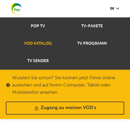
DE
POP TV
TV-PAKETE
VOD KATALOG
TV PROGRAMM
TV SENDER
Wussten Sie schon? Sie können jetzt Filme online
ausleihen und auf Ihrem Computer, Tablet oder
Mobiltelefon ansehen.
Zugang zu meinen VOD's