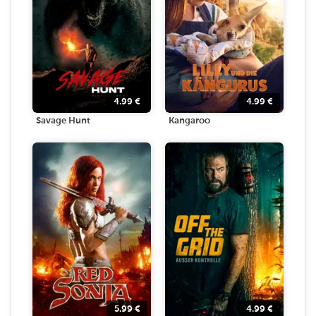
4.99
€
4.99
€
Savage Hunt
Kangaroo
5.99
€
4.99
€