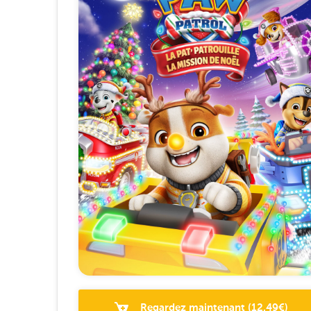
Regardez maintenant
(
12.49
€)