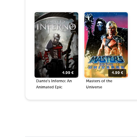
4.99
€
4.99
€
Dante's Inferno: An
Masters of the
Animated Epic
Universe