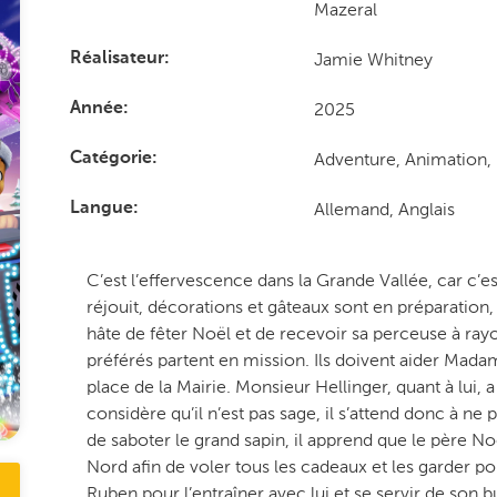
Mazeral
Jamie Whitney
Réalisateur
2025
Année
Adventure, Animation,
Catégorie
Allemand, Anglais
Langue
C’est l’effervescence dans la Grande Vallée, car c’est
réjouit, décorations et gâteaux sont en préparation
hâte de fêter Noël et de recevoir sa perceuse à rayon
préférés partent en mission. Ils doivent aider Mada
place de la Mairie. Monsieur Hellinger, quant à lui,
considère qu’il n’est pas sage, il s’attend donc à ne
de saboter le grand sapin, il apprend que le père Noë
Nord afin de voler tous les cadeaux et les garder p
Ruben pour l’entraîner avec lui et se servir de son b