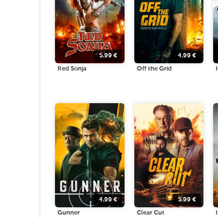
5.99
€
4.99
€
Red Sonja
Off the Grid
4.99
€
5.99
€
Gunner
Clear Cut