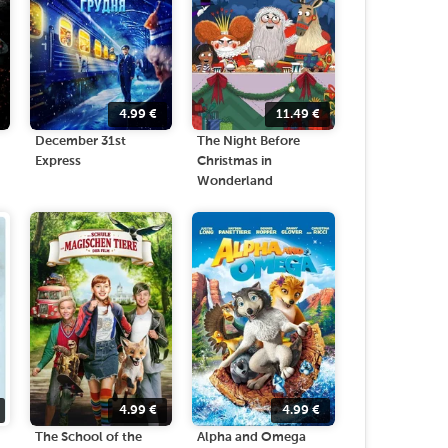
4.99
€
11.49
€
December 31st
The Night Before
Express
Christmas in
Wonderland
4.99
€
4.99
€
The School of the
Alpha and Omega