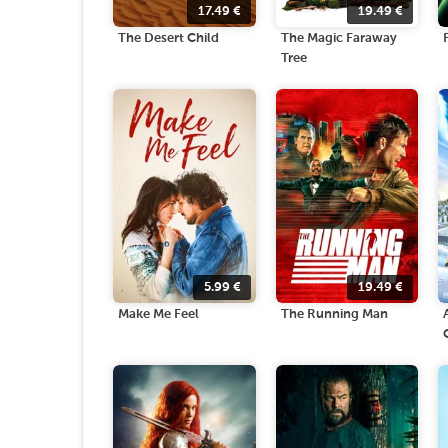
17.49
€
19.49
€
The Desert Child
The Magic Faraway
Tree
5.99
€
19.49
€
Make Me Feel
The Running Man