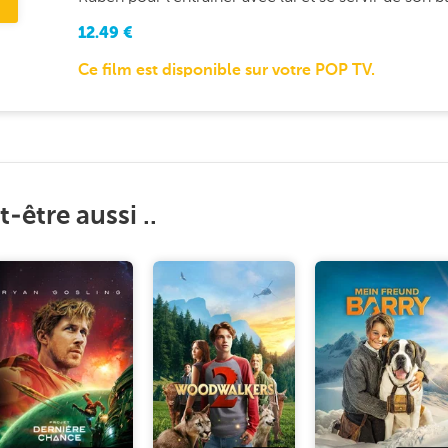
12.49
€
Ce film est disponible sur votre POP TV.
-être aussi ..