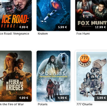
4.99
€
5.99
€
12.99
€
Ice Road: Vengeance
Kraken
Fox Hunt
4.99
€
4.99
€
5.99
€
In the Fire of War
Polaris
777 Charlie