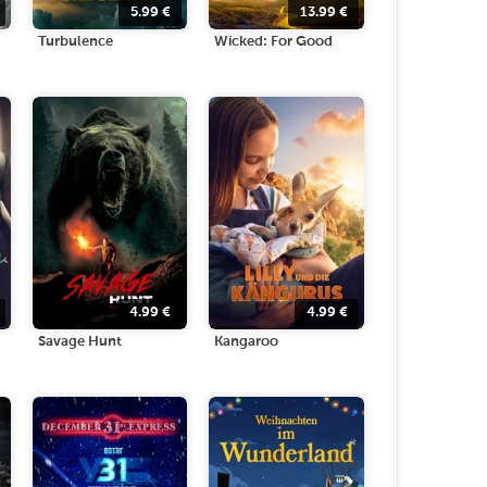
5.99
€
13.99
€
Turbulence
Wicked: For Good
4.99
€
4.99
€
Savage Hunt
Kangaroo