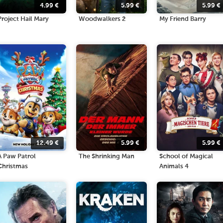
4.99
€
5.99
€
5.99
€
Project Hail Mary
Woodwalkers 2
My Friend Barry
12.49
€
5.99
€
5.99
€
A Paw Patrol
The Shrinking Man
School of Magical
Christmas
Animals 4