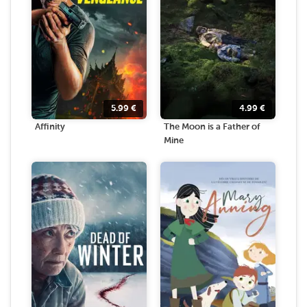
5.99
€
4.99
€
Affinity
The Moon is a Father of
Mine