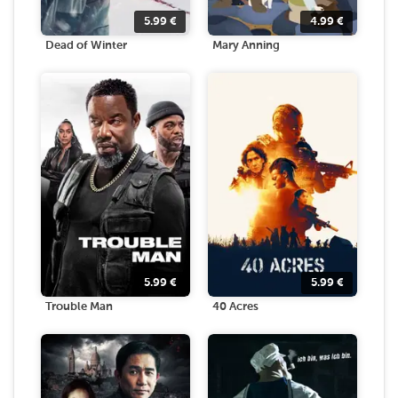
5.99
€
4.99
€
Dead of Winter
Mary Anning
5.99
€
5.99
€
Trouble Man
40 Acres