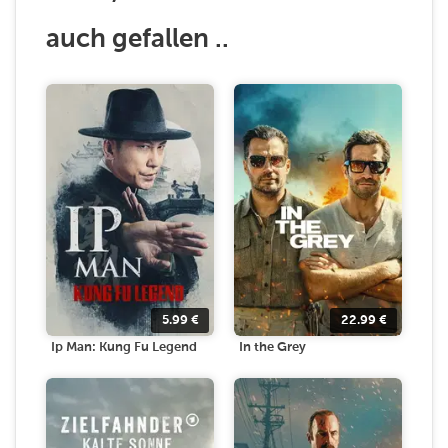
auch gefallen ..
5.99
€
22.99
€
Ip Man: Kung Fu Legend
In the Grey