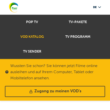
DE
POP TV
TV-PAKETE
VOD KATALOG
TV PROGRAMM
TV SENDER
Wussten Sie schon? Sie können jetzt Filme online
ausleihen und auf Ihrem Computer, Tablet oder
Mobiltelefon ansehen.
Zugang zu meinen VOD's