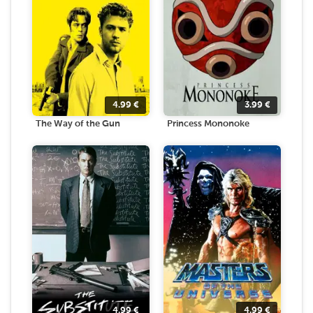
4.99
€
3.99
€
The Way of the Gun
Princess Mononoke
4.99
€
4.99
€