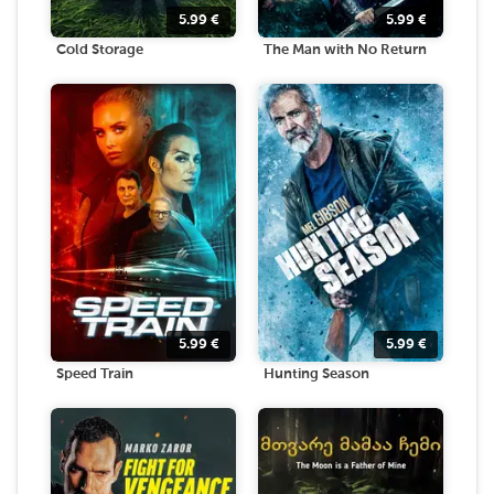
5.99
€
5.99
€
Cold Storage
The Man with No Return
5.99
€
5.99
€
Speed Train
Hunting Season