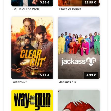
5.99
€
12.99
€
Battle of the Wolf
Place of Bones
5.99
€
4.99
€
Clear Cut
Jackass 4.5