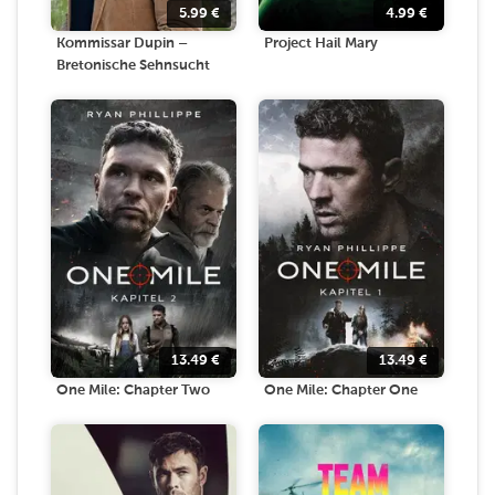
5.99
€
4.99
€
Kommissar Dupin –
Project Hail Mary
Bretonische Sehnsucht
13.49
€
13.49
€
One Mile: Chapter Two
One Mile: Chapter One