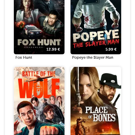
12.99
€
5.99
€
Fox Hunt
Popeye the Slayer Man