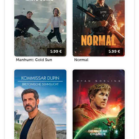
5.99
€
5.99
€
Manhunt: Cold Sun
Normal