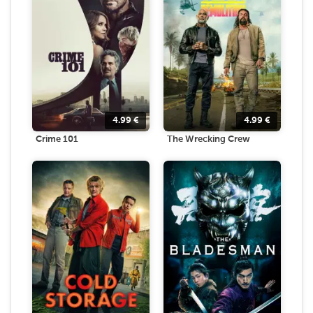
4.99
€
4.99
€
Crime 101
The Wrecking Crew