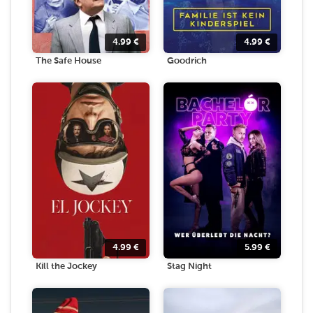
4.99
€
4.99
€
The Safe House
Goodrich
4.99
€
5.99
€
Kill the Jockey
Stag Night