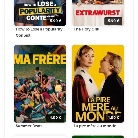
5.99
€
5.99
€
How to Lose a Popularity
The Holy Grill
Contest
4.99
€
4.99
€
Summer Beats
La pire mère au monde