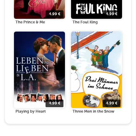
4.99
€
4.99
€
The Prince & Me
The Foul King
4.99
€
4.99
€
Playing by Heart
Three Men in the Snow