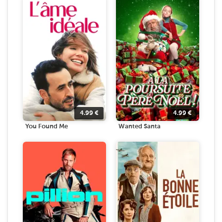
4.99
€
4.99
€
You Found Me
Wanted Santa