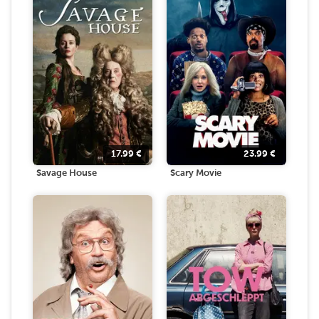
17.99
€
23.99
€
Savage House
Scary Movie