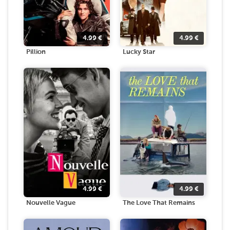
4.99
€
4.99
€
Pillion
Lucky Star
4.99
€
4.99
€
Nouvelle Vague
The Love That Remains