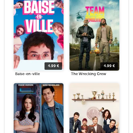
4.99
€
4.99
€
Baise-en-ville
The Wrecking Crew