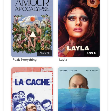
4.99
€
3.99
€
Peak Everything
Layla