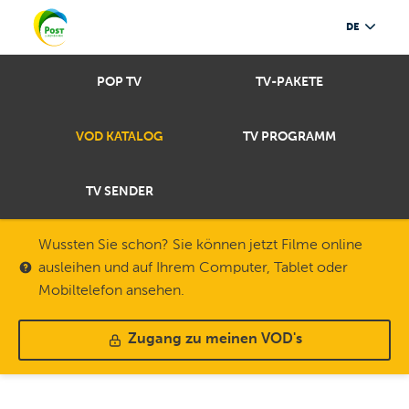
DE
POP TV
TV-PAKETE
VOD KATALOG
TV PROGRAMM
TV SENDER
Wussten Sie schon? Sie können jetzt Filme online
ausleihen und auf Ihrem Computer, Tablet oder
Mobiltelefon ansehen.
Zugang zu meinen VOD's