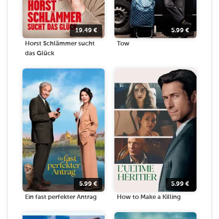
19.49
€
5.99
€
Horst Schlämmer sucht
Tow
das Glück
5.99
€
5.99
€
Ein fast perfekter Antrag
How to Make a Killing