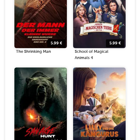
5.99
€
5.99
€
The Shrinking Man
School of Magical
Animals 4