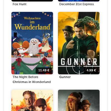
Fox Hunt
December 31st Express
11.49
€
4.99
€
The Night Before
Gunner
Christmas in Wonderland