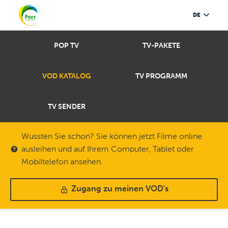
DE
POP TV
TV-PAKETE
VOD KATALOG
TV PROGRAMM
TV SENDER
Wussten Sie schon? Sie können jetzt Filme online
ausleihen und auf Ihrem Computer, Tablet oder
Mobiltelefon ansehen.
Zugang zu meinen VOD's