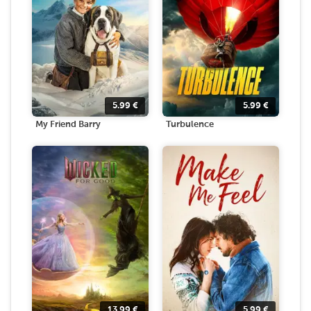
5.99
€
5.99
€
My Friend Barry
Turbulence
13.99
€
5.99
€