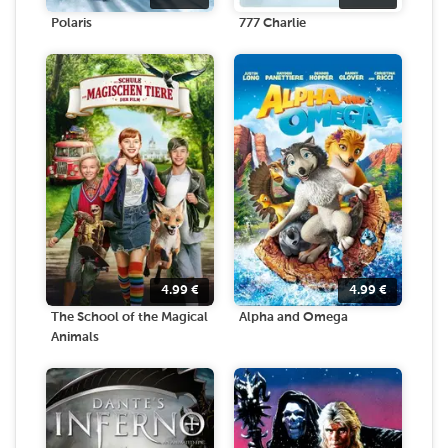
Polaris
777 Charlie
4.99
€
4.99
€
The School of the Magical
Alpha and Omega
Animals