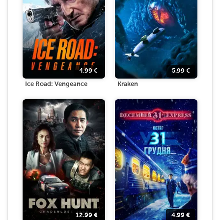
4.99
€
5.99
€
Ice Road: Vengeance
Kraken
12.99
€
4.99
€