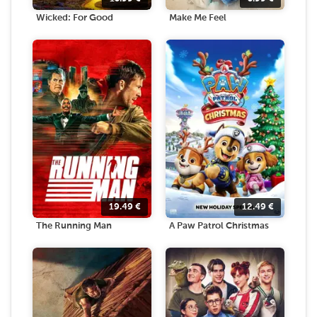
Wicked: For Good
Make Me Feel
19.49
€
12.49
€
The Running Man
A Paw Patrol Christmas