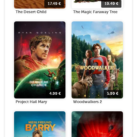
17.49
€
19.49
€
The Desert Child
The Magic Faraway Tree
4.99
€
5.99
€
Project Hail Mary
Woodwalkers 2