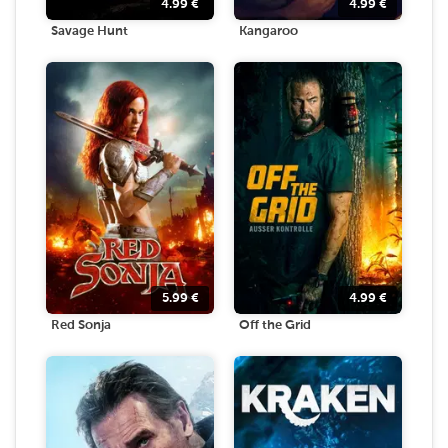
4.99
€
4.99
€
Savage Hunt
Kangaroo
5.99
€
4.99
€
Red Sonja
Off the Grid