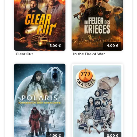
5.99
€
4.99
€
Clear Cut
In the Fire of War
4.99
€
5.99
€