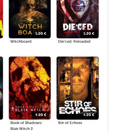
5.99
€
5.99
€
Witchboard
Die'ced: Reloaded
4.99
€
4.99
€
Book of Shadows:
Stir of Echoes
Blair Witch 2