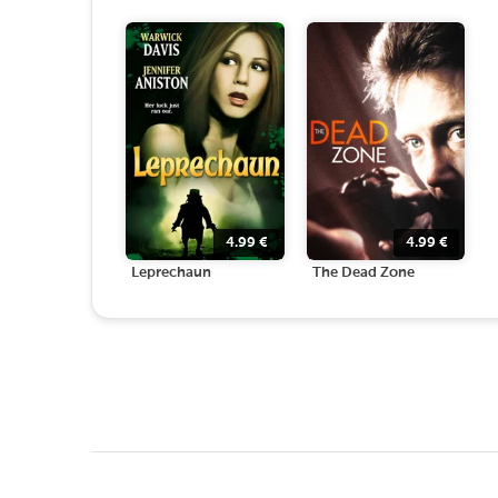
4.99
€
4.99
€
Leprechaun
The Dead Zone