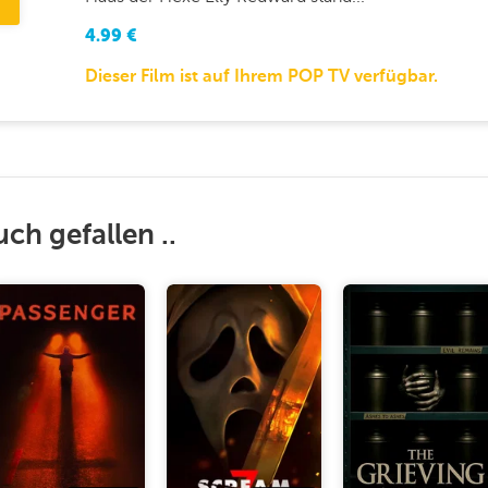
4.99
€
Dieser Film ist auf Ihrem POP TV verfügbar.
uch gefallen ..