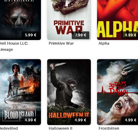
5.99
€
7.99
€
4.99
€
Hell House LLC:
Primitive War
Alpha
Lineage
4.99
€
4.99
€
4.99
€
Bedevilled
Halloween II
Frostbitten