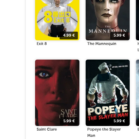
4.99
€
5.99
€
Exit 8
The Mannequin
5.99
€
5.99
€
Saint Clare
Popeye the Slayer
Man