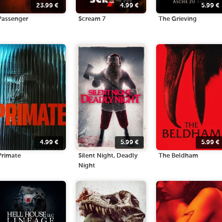
23.99
€
4.99
€
5.99
€
Passenger
Scream 7
The Grieving
4.99
€
5.99
€
5.99
€
Primate
Silent Night, Deadly
The Beldham
Night