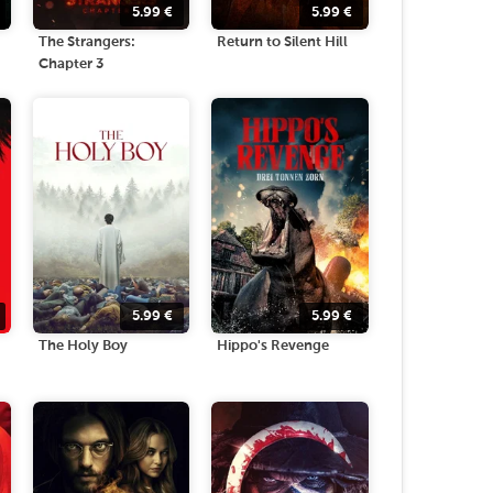
5.99
€
5.99
€
The Strangers:
Return to Silent Hill
Chapter 3
5.99
€
5.99
€
The Holy Boy
Hippo's Revenge