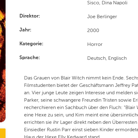
Sisco, Dina Napoli
Joe Berlinger
Direktor
2000
Jahr
Horror
Kategorie
Deutsch, Englisch
Sprache
Das Grauen von Blair Witch nimmt kein Ende. Sec
Filmstudenten bietet der Geschäftsmann Jeffrey Patt
an. Vier junge Leute zeigen Interesse und melden si
Parker, seine schwangere Freundin Tristen sowie Er
recherchieren ein Sachbuch über den Fluch: "Blair W
eine Hexe zu sein, und Kim meint eine übersinnli
errichten sie ihr Lager direkt neben den Überrest
Einsiedler Rustin Parr einst sieben Kinder ermordet
Haus der Hexe Elly Kedward stand...