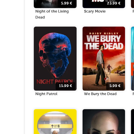
5.99
€
23.99
€
Night of the Living
Scary Movie
Dead
15.99
€
5.99
€
Night Patrol
We Bury the Dead