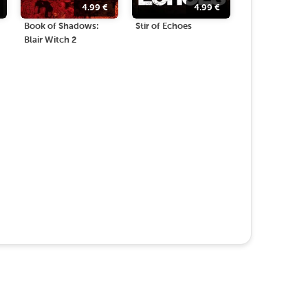
4.99
€
4.99
€
Book of Shadows:
Stir of Echoes
Blair Witch 2