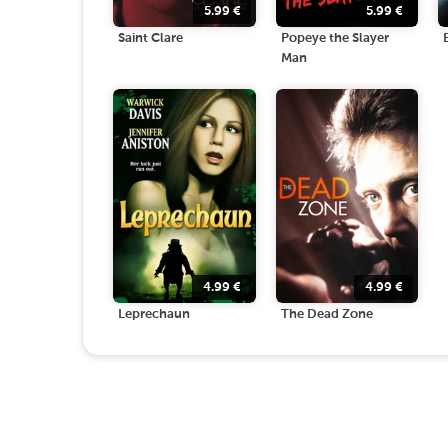
5.99
€
5.99
€
Saint Clare
Popeye the Slayer
Man
4.99
€
4.99
€
Leprechaun
The Dead Zone