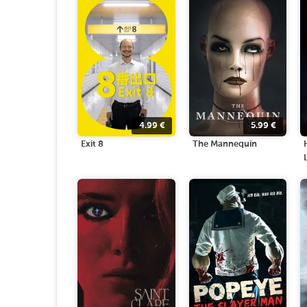
4.99
€
5.99
€
Exit 8
The Mannequin