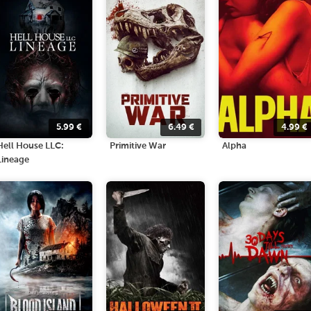
5.99
€
6.49
€
4.99
€
Hell House LLC:
Primitive War
Alpha
Lineage