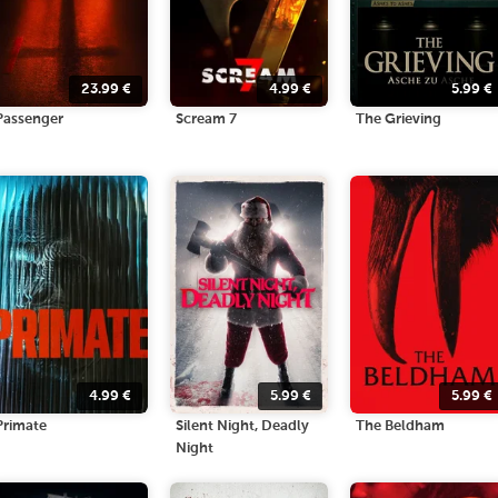
23.99
€
4.99
€
5.99
€
Passenger
Scream 7
The Grieving
4.99
€
5.99
€
5.99
€
Primate
Silent Night, Deadly
The Beldham
Night