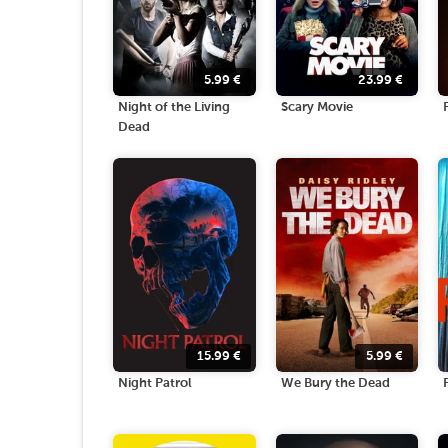
5.99
€
23.99
€
Night of the Living
Scary Movie
Dead
15.99
€
5.99
€
Night Patrol
We Bury the Dead