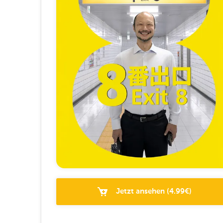
Jetzt ansehen
(
4.99
€)