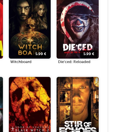
5.99
€
5.99
€
Witchboard
Die'ced: Reloaded