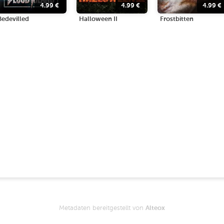
4.99
€
4.99
€
4.99
€
Bedevilled
Halloween II
Frostbitten
Metadaten bereitgestellt von
Alteox