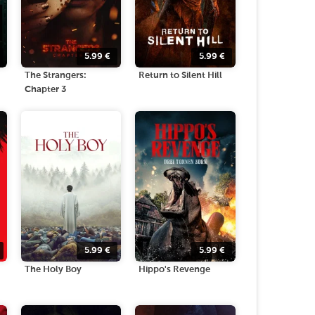
5.99
€
5.99
€
The Strangers:
Return to Silent Hill
Chapter 3
5.99
€
5.99
€
The Holy Boy
Hippo's Revenge