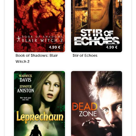
4.99
€
4.99
€
Book of Shadows: Blair
Stir of Echoes
Witch 2