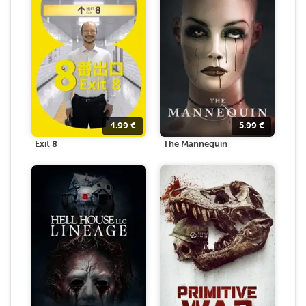
4.99
€
5.99
€
Exit 8
The Mannequin