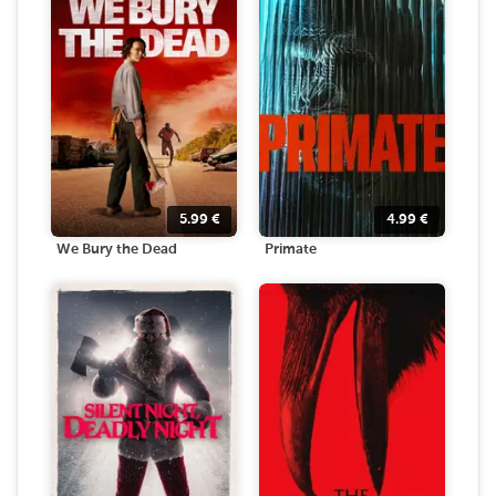
5.99
€
4.99
€
We Bury the Dead
Primate