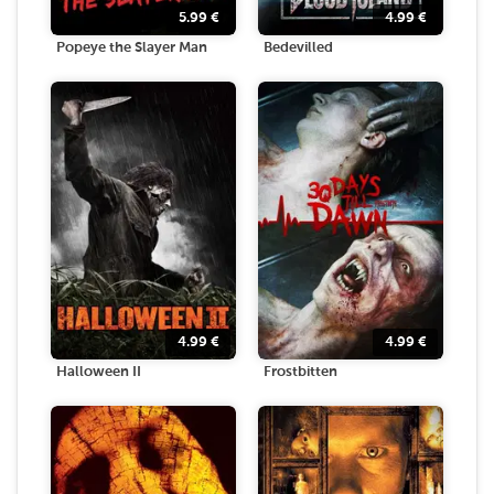
5.99
€
4.99
€
Popeye the Slayer Man
Bedevilled
4.99
€
4.99
€
Halloween II
Frostbitten