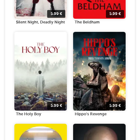
5.99
€
5.99
€
Silent Night, Deadly Night
The Beldham
5.99
€
5.99
€
The Holy Boy
Hippo's Revenge