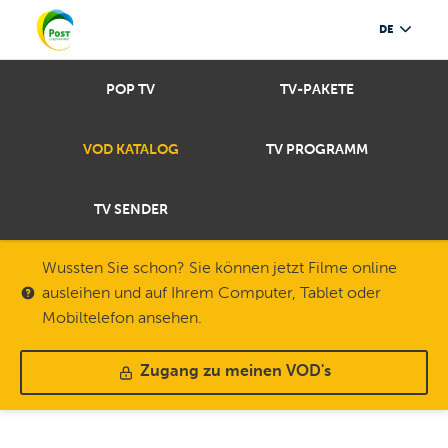
DE
POP TV
TV-PAKETE
VOD KATALOG
TV PROGRAMM
TV SENDER
Wussten Sie schon? Sie können jetzt Filme online
ausleihen und auf Ihrem Computer, Tablet oder
Mobiltelefon ansehen.
Zugang zu meinen VOD's