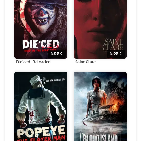
5.99
€
5.99
€
Die'ced: Reloaded
Saint Clare