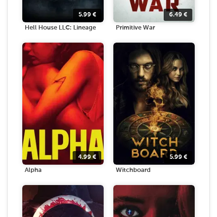
5.99
€
6.49
€
Hell House LLC: Lineage
Primitive War
4.99
€
5.99
€
Alpha
Witchboard