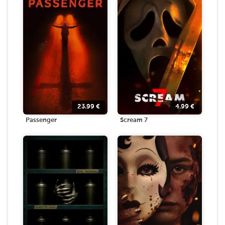
23.99
€
4.99
€
Passenger
Scream 7