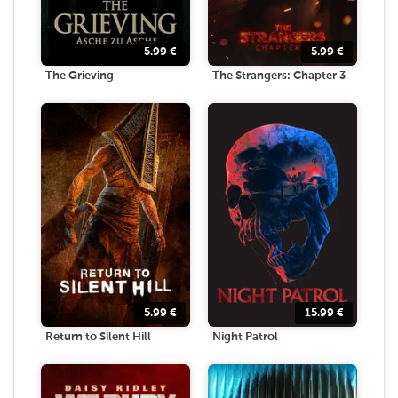
5.99
€
5.99
€
The Grieving
The Strangers: Chapter 3
5.99
€
15.99
€
Return to Silent Hill
Night Patrol