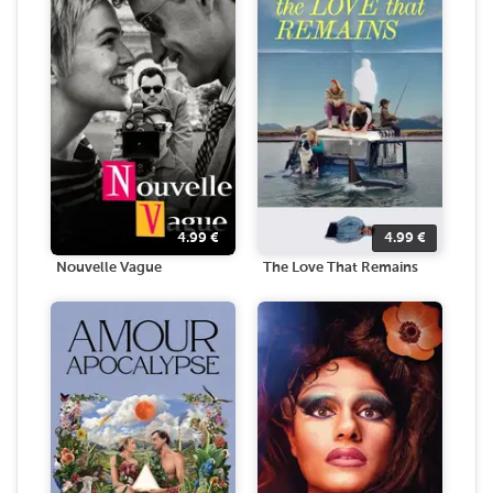
4.99
€
4.99
€
Nouvelle Vague
The Love That Remains