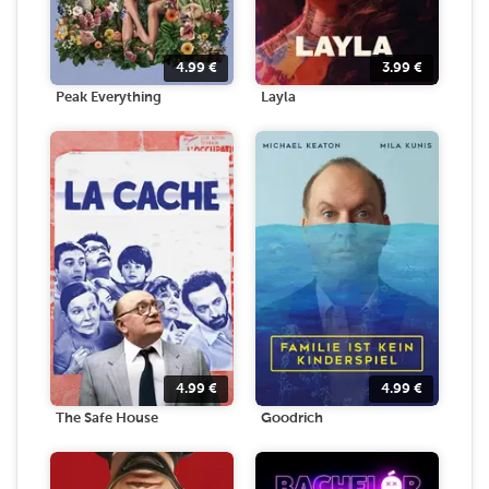
4.99
€
3.99
€
Peak Everything
Layla
4.99
€
4.99
€
The Safe House
Goodrich