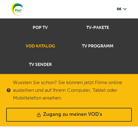
DE
POP TV
TV-PAKETE
VOD KATALOG
TV PROGRAMM
TV SENDER
Wussten Sie schon? Sie können jetzt Filme online
ausleihen und auf Ihrem Computer, Tablet oder
Mobiltelefon ansehen.
Zugang zu meinen VOD's