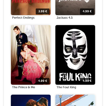
3.99
€
4.99
€
Perfect Endings
Jackass 4.5
4.99
€
4.99
€
The Prince & Me
The Foul King