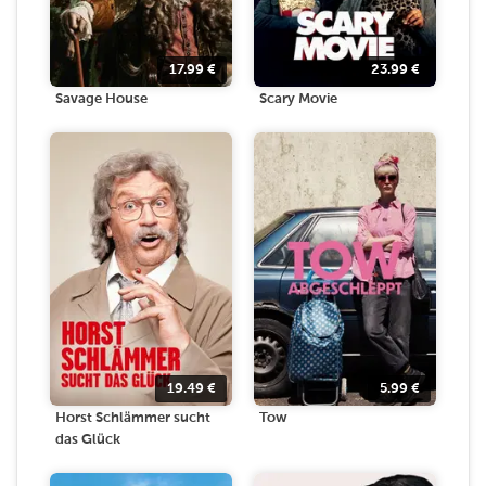
17.99
€
23.99
€
Savage House
Scary Movie
19.49
€
5.99
€
Horst Schlämmer sucht
Tow
das Glück