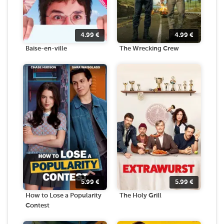
4.99
€
4.99
€
Baise-en-ville
The Wrecking Crew
5.99
€
5.99
€
How to Lose a Popularity
The Holy Grill
Contest