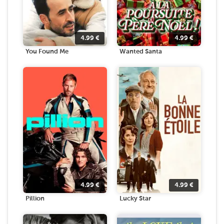
4.99
€
4.99
€
You Found Me
Wanted Santa
4.99
€
4.99
€
Pillion
Lucky Star