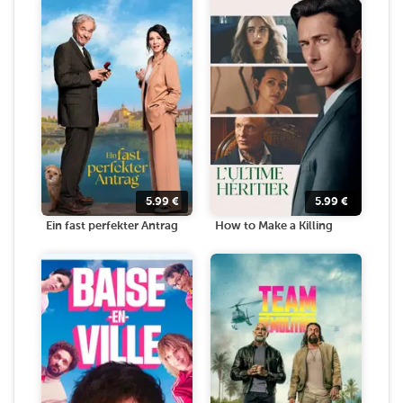
5.99
€
5.99
€
Ein fast perfekter Antrag
How to Make a Killing