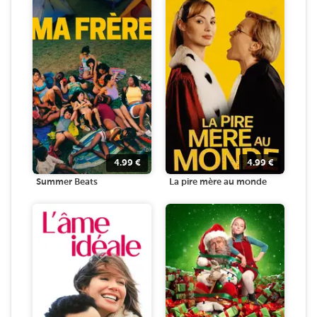
4.99
€
4.99
€
Summer Beats
La pire mère au monde