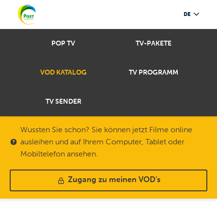
DE
POP TV
TV-PAKETE
VOD KATALOG
TV PROGRAMM
TV SENDER
Wussten Sie schon? Sie können jetzt Filme online
ausleihen und auf Ihrem Computer, Tablet oder
Mobiltelefon ansehen.
Zugang zu meinen VOD's