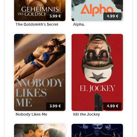
5.99
€
4.99
€
The Goldsmith's Secret
Alpha.
3.99
€
4.99
€
Nobody Likes Me
Kill the Jockey