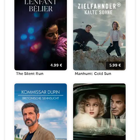
4.99
€
5.99
€
The Silent Run
Manhunt: Cold Sun