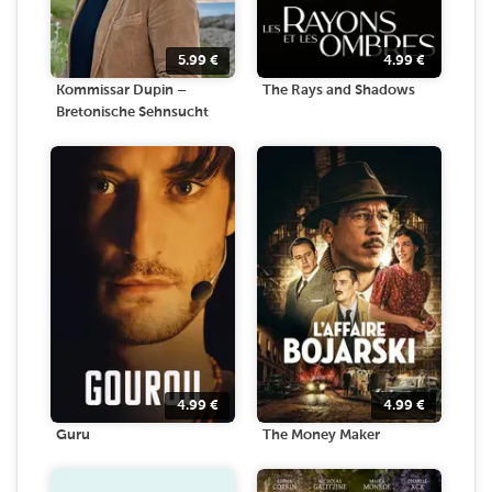
5.99
€
4.99
€
Kommissar Dupin –
The Rays and Shadows
Bretonische Sehnsucht
4.99
€
4.99
€
Guru
The Money Maker