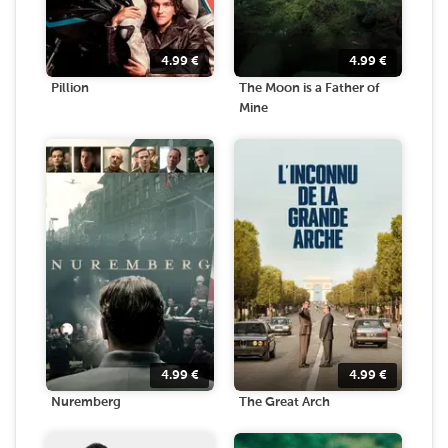
4.99
€
4.99
€
Pillion
The Moon is a Father of
Mine
4.99
€
4.99
€
Nuremberg
The Great Arch