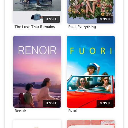
4.99
€
4.99
€
The Love That Remains
Peak Everything
4.99
€
4.99
€
Renoir
Fuori