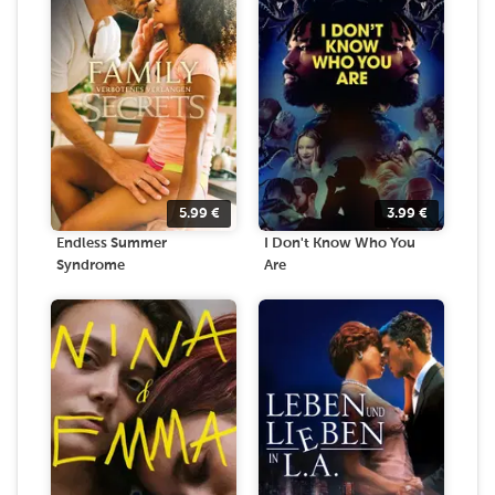
5.99
€
3.99
€
Endless Summer
I Don't Know Who You
Syndrome
Are