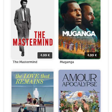
4.99
€
4.99
€
The Mastermind
Muganga