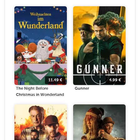
11.49
€
4.99
€
The Night Before
Gunner
Christmas in Wonderland