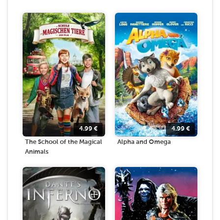
4.99
€
4.99
€
The School of the Magical
Alpha and Omega
Animals