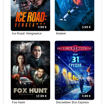
4.99
€
5.99
€
Ice Road: Vengeance
Kraken
12.99
€
4.99
€
Fox Hunt
December 31st Express