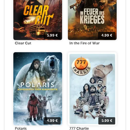
5.99
€
4.99
€
Clear Cut
In the Fire of War
4.99
€
5.99
€
Polaris
777 Charlie