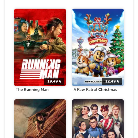
19.49
€
12.49
€
The Running Man
A Paw Patrol Christmas