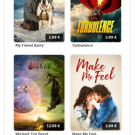
5.99
€
5.99
€
My Friend Barry
Turbulence
13.99
€
5.99
€
Wicked: For Good
Make Me Feel