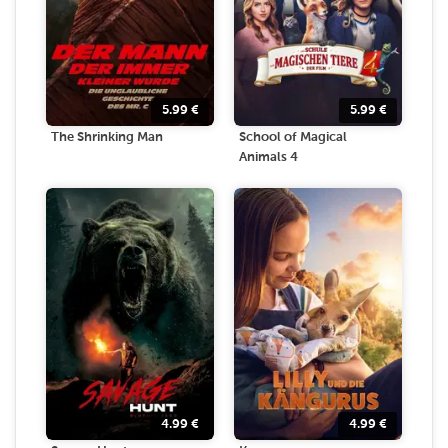
5.99
€
5.99
€
The Shrinking Man
School of Magical
Animals 4
4.99
€
4.99
€