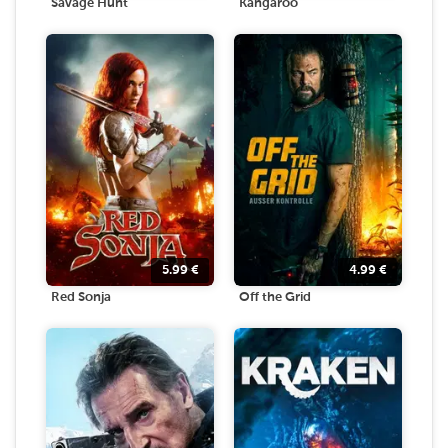
Savage Hunt
Kangaroo
5.99
€
4.99
€
Red Sonja
Off the Grid