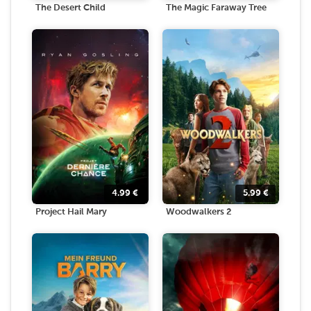
The Desert Child
The Magic Faraway Tree
4.99
€
5.99
€
Project Hail Mary
Woodwalkers 2