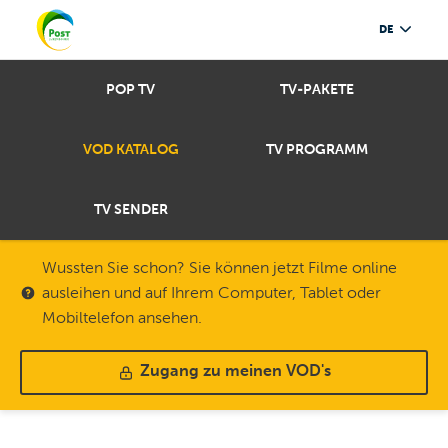
DE
POP TV
TV-PAKETE
VOD KATALOG
TV PROGRAMM
TV SENDER
Wussten Sie schon? Sie können jetzt Filme online
ausleihen und auf Ihrem Computer, Tablet oder
Mobiltelefon ansehen.
Zugang zu meinen VOD's