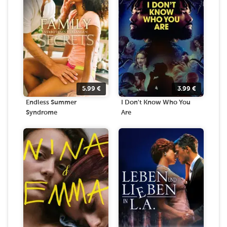
5.99
€
3.99
€
Endless Summer
I Don't Know Who You
Syndrome
Are