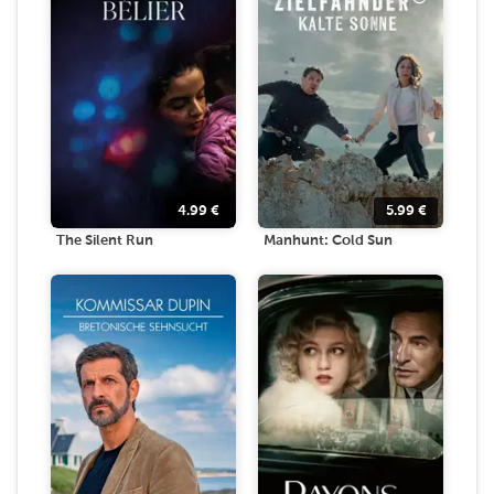
4.99
€
5.99
€
The Silent Run
Manhunt: Cold Sun