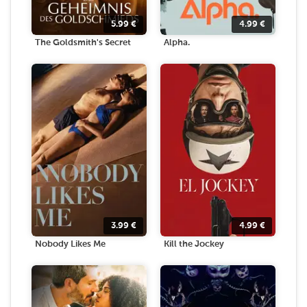
5.99
€
4.99
€
The Goldsmith's Secret
Alpha.
3.99
€
4.99
€
Nobody Likes Me
Kill the Jockey