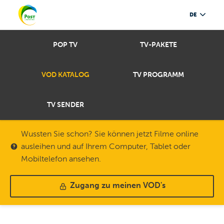
DE
POP TV
TV-PAKETE
VOD KATALOG
TV PROGRAMM
TV SENDER
Wussten Sie schon? Sie können jetzt Filme online
ausleihen und auf Ihrem Computer, Tablet oder
Mobiltelefon ansehen.
Zugang zu meinen VOD's