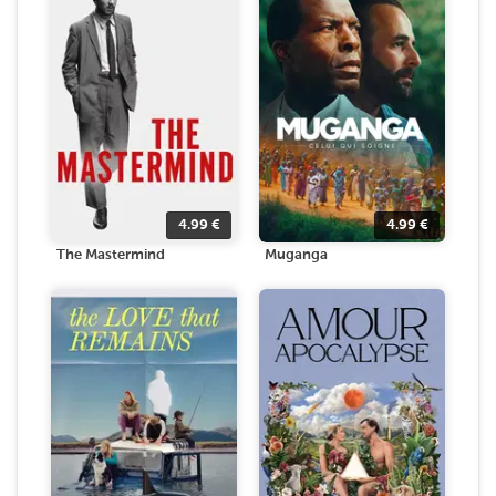
4.99
€
4.99
€
The Mastermind
Muganga