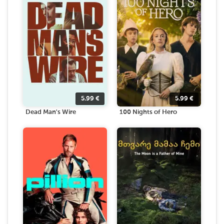
5.99
€
5.99
€
Dead Man's Wire
100 Nights of Hero