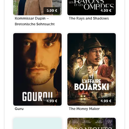
5.99
€
4.99
€
Kommissar Dupin –
The Rays and Shadows
Bretonische Sehnsucht
4.99
€
4.99
€
Guru
The Money Maker