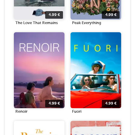
4.99
€
4.99
€
The Love That Remains
Peak Everything
4.99
€
4.99
€
Renoir
Fuori