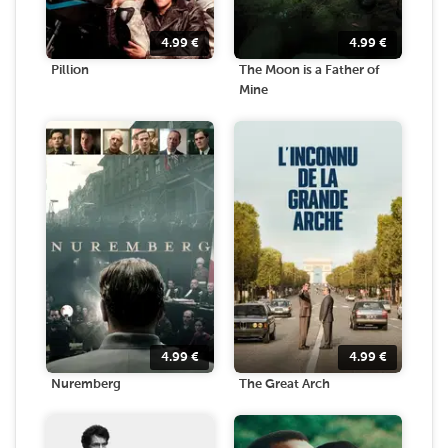
4.99
€
4.99
€
Pillion
The Moon is a Father of
Mine
4.99
€
4.99
€
Nuremberg
The Great Arch