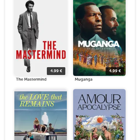
4.99
€
4.99
€
The Mastermind
Muganga