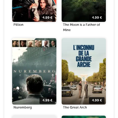
4.99
€
4.99
€
Pillion
The Moon is a Father of
Mine
4.99
€
4.99
€
Nuremberg
The Great Arch