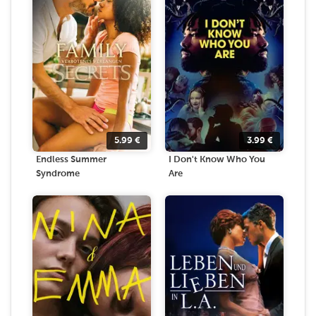
5.99
€
3.99
€
Endless Summer
I Don't Know Who You
Syndrome
Are