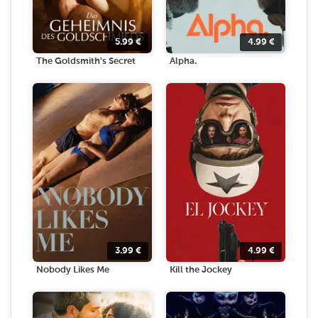
5.99
€
4.99
€
The Goldsmith's Secret
Alpha.
3.99
€
4.99
€
Nobody Likes Me
Kill the Jockey