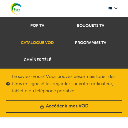
FR
POP TV
BOUQUETS TV
CATALOGUE VOD
PROGRAMME TV
CHAÎNES TÉLÉ
Le saviez-vous? Vous pouvez désormais louer des
films en ligne et les regarder sur votre ordinateur,
tablette ou téléphone portable.
Accéder à mes VOD