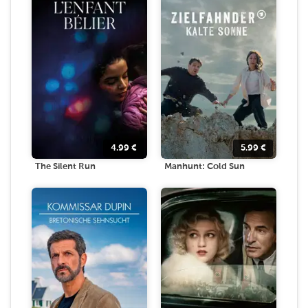
4.99
€
5.99
€
The Silent Run
Manhunt: Cold Sun