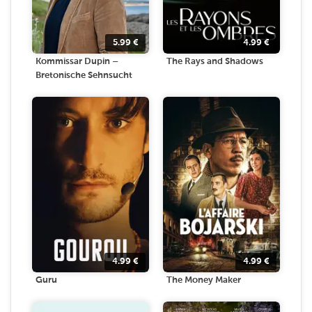
5.99
€
4.99
€
Kommissar Dupin –
The Rays and Shadows
Bretonische Sehnsucht
4.99
€
4.99
€
Guru
The Money Maker