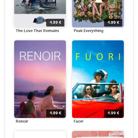
4.99
€
4.99
€
The Love That Remains
Peak Everything
4.99
€
4.99
€
Renoir
Fuori