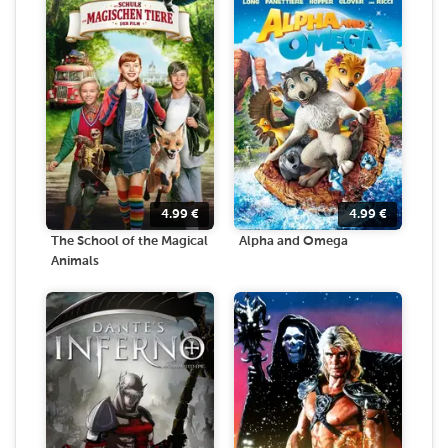
4.99
€
4.99
€
The School of the Magical
Alpha and Omega
Animals