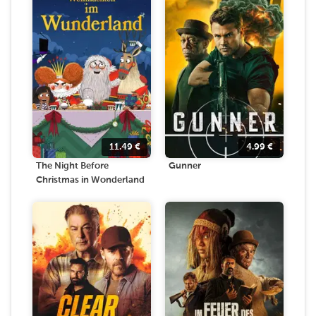
11.49
€
4.99
€
The Night Before
Gunner
Christmas in Wonderland