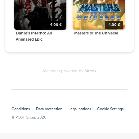
4.99
€
4.99
€
Dante's Inferno: An
Masters of the Universe
Animated Epic
Metadata provided by
Alteox
Conditions
Data protection
Legal notices
Cookie Settings
© POST Group
2026