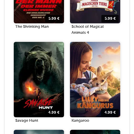
5.99
€
5.99
€
The Shrinking Man
School of Magical
Animals 4
4.99
€
4.99
€
Savage Hunt
Kangaroo