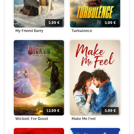
5.99
€
5.99
€
My Friend Barry
Turbulence
13.99
€
5.99
€
Wicked: For Good
Make Me Feel