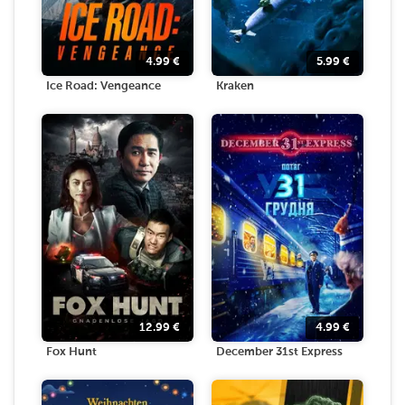
4.99
€
5.99
€
Ice Road: Vengeance
Kraken
12.99
€
4.99
€
Fox Hunt
December 31st Express