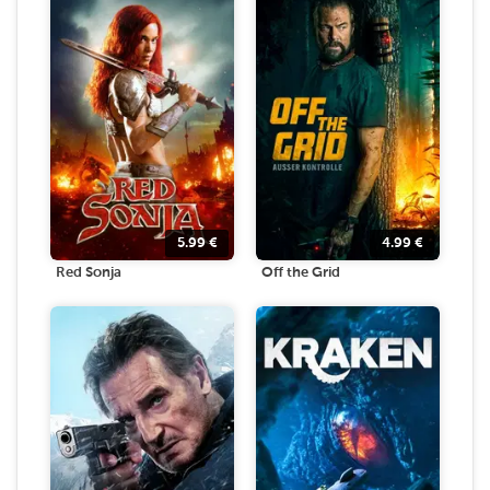
5.99
€
4.99
€
Red Sonja
Off the Grid