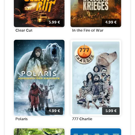
5.99
€
4.99
€
Clear Cut
In the Fire of War
4.99
€
5.99
€
Polaris
777 Charlie