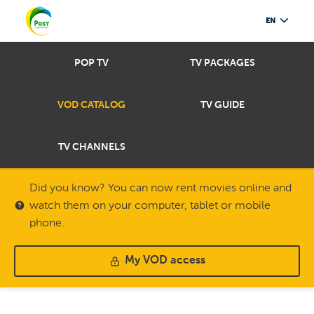
EN
POP TV
TV PACKAGES
VOD CATALOG
TV GUIDE
TV CHANNELS
Did you know? You can now rent movies online and
watch them on your computer, tablet or mobile
phone.
My VOD access