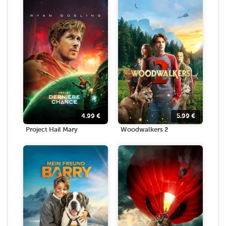
4.99
€
5.99
€
Project Hail Mary
Woodwalkers 2