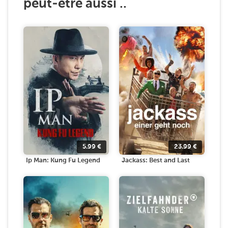
peut-être aussi ..
5.99
€
23.99
€
Ip Man: Kung Fu Legend
Jackass: Best and Last