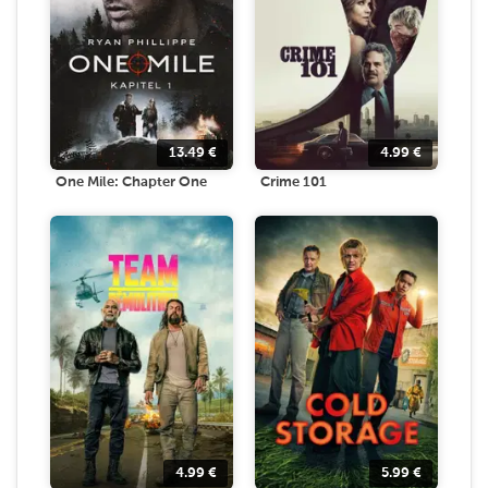
13.49
€
4.99
€
One Mile: Chapter One
Crime 101
4.99
€
5.99
€