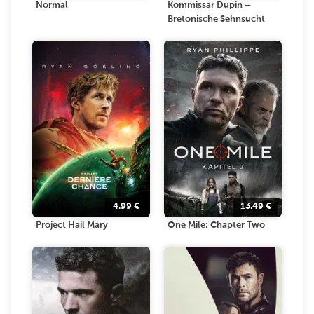
Normal
Kommissar Dupin –
Bretonische Sehnsucht
4.99
€
13.49
€
Project Hail Mary
One Mile: Chapter Two