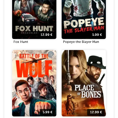
12.99
€
5.99
€
Fox Hunt
Popeye the Slayer Man
5.99
€
12.99
€