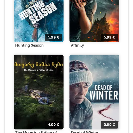
5.99
€
5.99
€
Hunting Season
Affinity
4.99
€
5.99
€
The Moon is a Father of
Dead of Winter