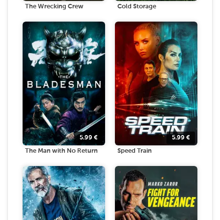
The Wrecking Crew
Cold Storage
5.99
€
5.99
€
The Man with No Return
Speed Train