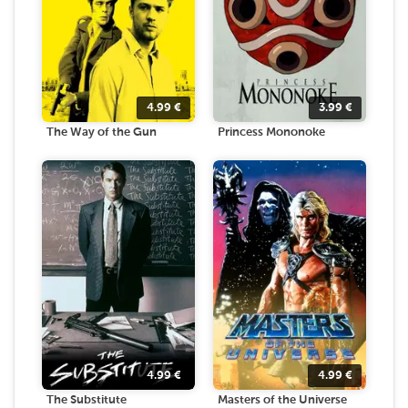
4.99
€
3.99
€
The Way of the Gun
Princess Mononoke
4.99
€
4.99
€
The Substitute
Masters of the Universe