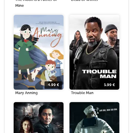
Mine
4.99
€
5.99
€
Mary Anning
Trouble Man