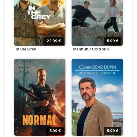
22.99
€
5.99
€
In the Grey
Manhunt: Cold Sun
5.99
€
5.99
€