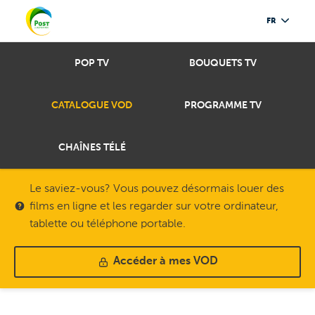
FR
POP TV
BOUQUETS TV
CATALOGUE VOD
PROGRAMME TV
CHAÎNES TÉLÉ
Le saviez-vous? Vous pouvez désormais louer des
films en ligne et les regarder sur votre ordinateur,
tablette ou téléphone portable.
Accéder à mes VOD