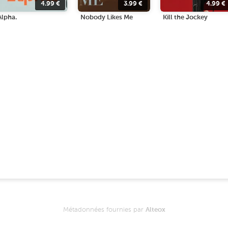
4.99
€
3.99
€
4.99
€
Alpha.
Nobody Likes Me
Kill the Jockey
Métadonnées fournies par
Alteox