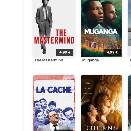
4.99
€
4.99
€
The Mastermind
Muganga