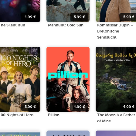
4.99
€
5.99
€
5.99
€
The Silent Run
Manhunt: Cold Sun
Kommissar Dupin –
Bretonische
Sehnsucht
5.99
€
4.99
€
4.99
€
100 Nights of Hero
Pillion
The Moon is a Father
of Mine