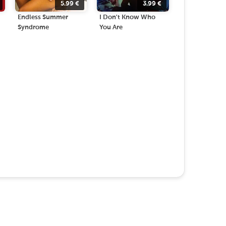
5.99
€
3.99
€
Endless Summer
I Don't Know Who
Syndrome
You Are