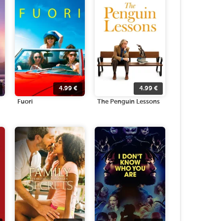
4.99
€
4.99
€
Fuori
The Penguin Lessons