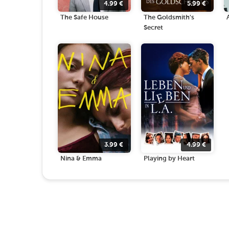
4.99
€
5.99
€
The Safe House
The Goldsmith's
Secret
3.99
€
4.99
€
Nina & Emma
Playing by Heart