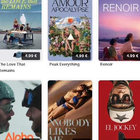
4.99
€
4.99
€
4.99
€
The Love That
Peak Everything
Renoir
Remains