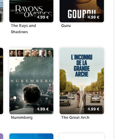
4.99
€
4.99
€
The Rays and
Guru
Shadows
4.99
€
4.99
€
Nuremberg
The Great Arch