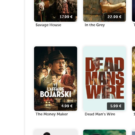
17.99
€
22.99
€
Savage House
In the Grey
4.99
€
5.99
€
The Money Maker
Dead Man's Wire