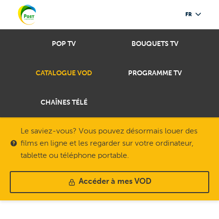
FR
POP TV
BOUQUETS TV
CATALOGUE VOD
PROGRAMME TV
CHAÎNES TÉLÉ
Le saviez-vous? Vous pouvez désormais louer des
films en ligne et les regarder sur votre ordinateur,
tablette ou téléphone portable.
Accéder à mes VOD