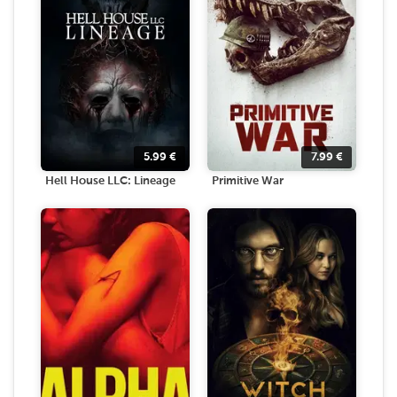
5.99
€
7.99
€
Hell House LLC: Lineage
Primitive War