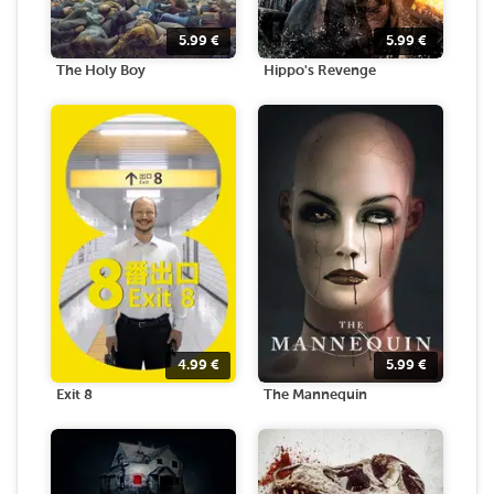
5.99
€
5.99
€
The Holy Boy
Hippo's Revenge
4.99
€
5.99
€
Exit 8
The Mannequin