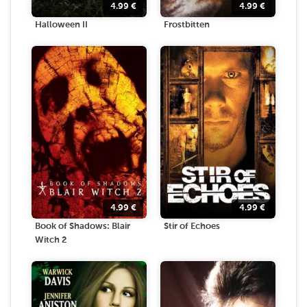
4.99
€
4.99
€
Halloween II
Frostbitten
4.99
€
4.99
€
Book of Shadows: Blair
Stir of Echoes
Witch 2