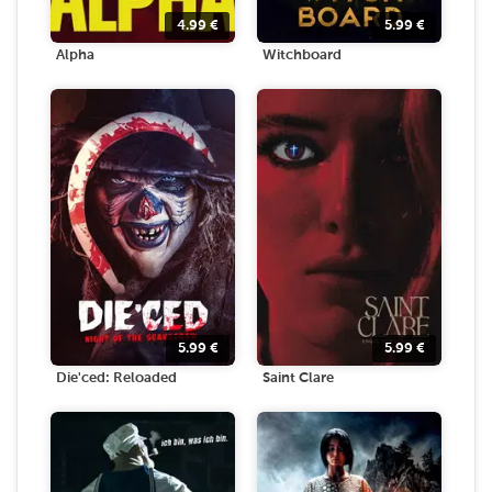
4.99
€
5.99
€
Alpha
Witchboard
5.99
€
5.99
€
Die'ced: Reloaded
Saint Clare