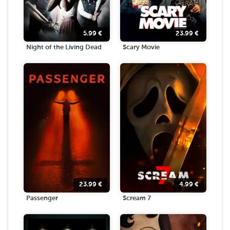
5.99
€
23.99
€
Night of the Living Dead
Scary Movie
23.99
€
4.99
€
Passenger
Scream 7