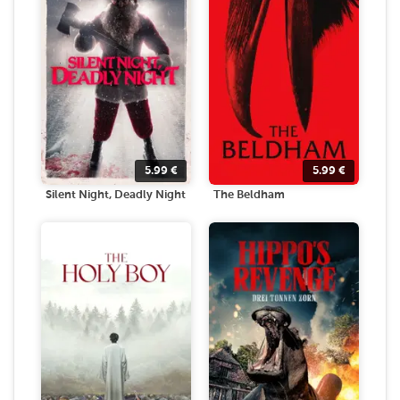
5.99
€
5.99
€
Silent Night, Deadly Night
The Beldham