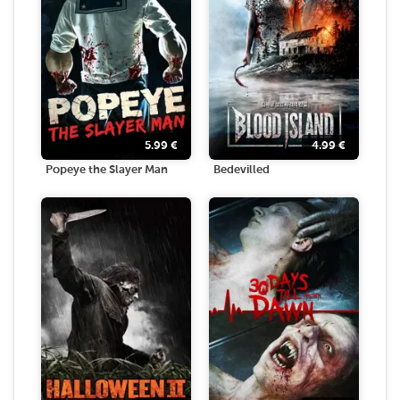
5.99
€
4.99
€
Popeye the Slayer Man
Bedevilled