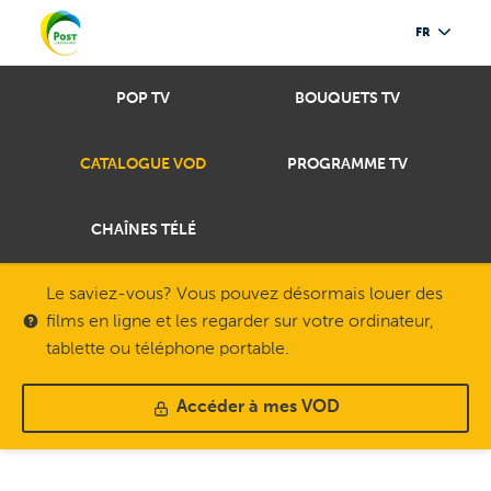
FR
POP TV
BOUQUETS TV
CATALOGUE VOD
PROGRAMME TV
CHAÎNES TÉLÉ
Le saviez-vous? Vous pouvez désormais louer des
films en ligne et les regarder sur votre ordinateur,
tablette ou téléphone portable.
Accéder à mes VOD