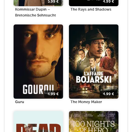
5.99
€
4.99
€
Kommissar Dupin –
The Rays and Shadows
Bretonische Sehnsucht
4.99
€
4.99
€
Guru
The Money Maker