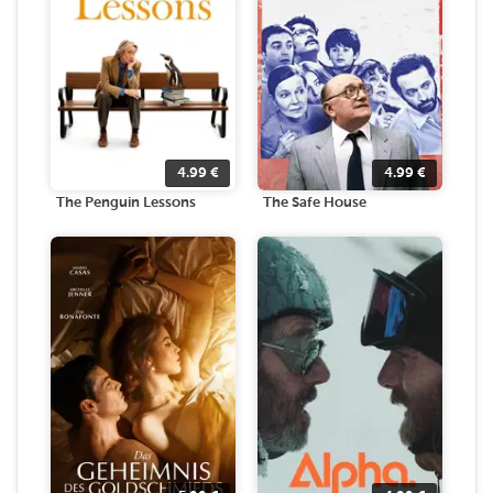
4.99
€
4.99
€
The Penguin Lessons
The Safe House