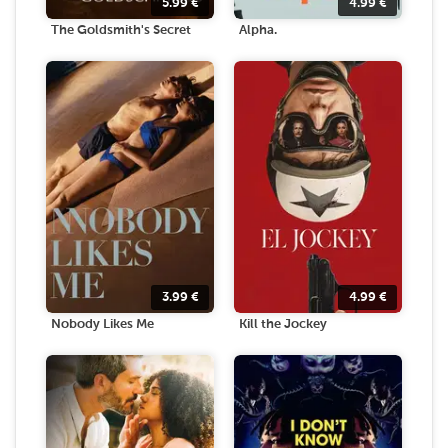
5.99
€
4.99
€
The Goldsmith's Secret
Alpha.
3.99
€
4.99
€
Nobody Likes Me
Kill the Jockey