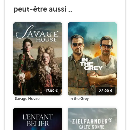
peut-être aussi ..
17.99
€
22.99
€
Savage House
In the Grey