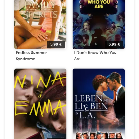
5.99
€
3.99
€
Endless Summer
I Don't Know Who You
Syndrome
Are