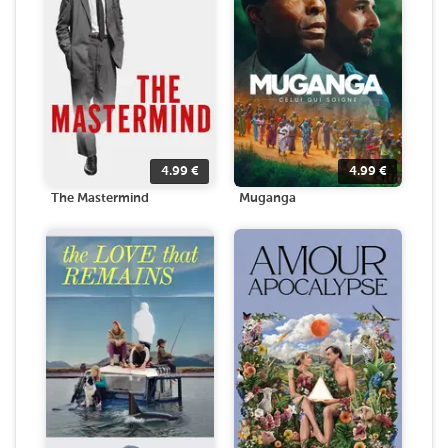
4.99
€
4.99
€
The Mastermind
Muganga