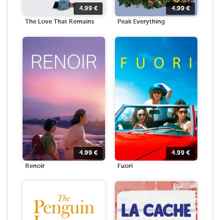
4.99
€
4.99
€
The Love That Remains
Peak Everything
4.99
€
4.99
€
Renoir
Fuori