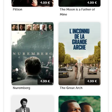
4.99
€
4.99
€
Pillion
The Moon is a Father of
Mine
4.99
€
4.99
€
Nuremberg
The Great Arch