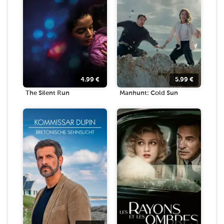
4.99
€
5.99
€
The Silent Run
Manhunt: Cold Sun