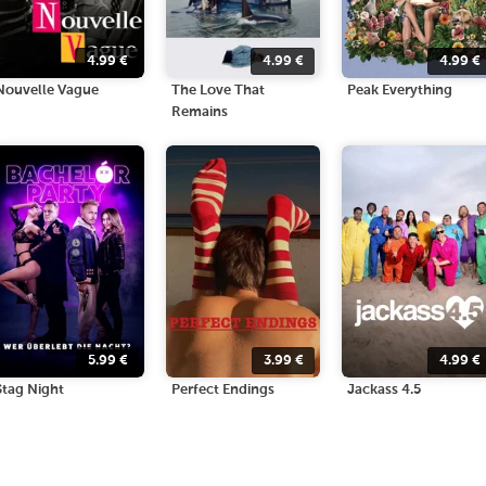
4.99
€
4.99
€
4.99
€
Nouvelle Vague
The Love That
Peak Everything
Remains
5.99
€
3.99
€
4.99
€
Stag Night
Perfect Endings
Jackass 4.5