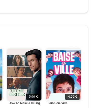
5.99
€
4.99
€
How to Make a Killing
Baise-en-ville