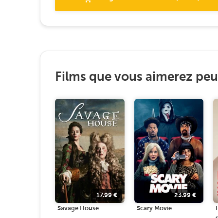
Films que vous aimerez peut
17.99
€
23.99
€
Savage House
Scary Movie