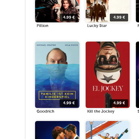
4.99
€
4.99
€
Pillion
Lucky Star
4.99
€
4.99
€
Goodrich
Kill the Jockey