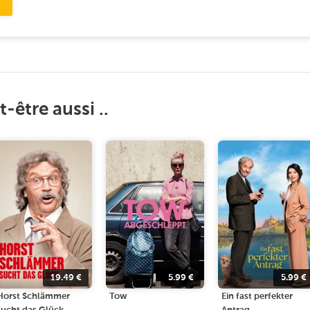
-être aussi ..
19.49
€
5.99
€
5.99
€
Horst Schlämmer
Tow
Ein fast perfekter