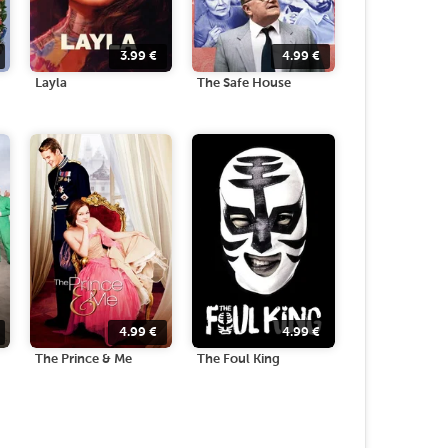
3.99
€
4.99
€
Layla
The Safe House
4.99
€
4.99
€
The Prince & Me
The Foul King