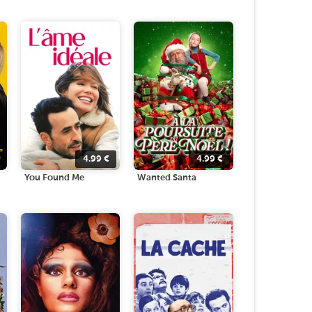
4.99
€
4.99
€
You Found Me
Wanted Santa