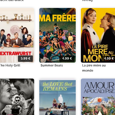
sucht das Glück
Antrag
5.99
€
4.99
€
4.99
€
The Holy Grill
Summer Beats
La pire mère au
monde