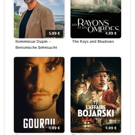
5.99
€
4.99
€
Kommissar Dupin –
The Rays and Shadows
Bretonische Sehnsucht
4.99
€
4.99
€