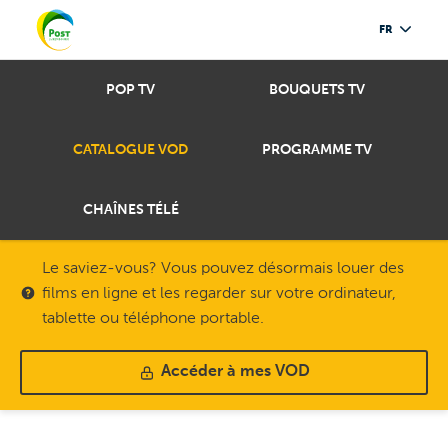
FR
POP TV
BOUQUETS TV
CATALOGUE VOD
PROGRAMME TV
CHAÎNES TÉLÉ
Le saviez-vous? Vous pouvez désormais louer des
films en ligne et les regarder sur votre ordinateur,
tablette ou téléphone portable.
Accéder à mes VOD