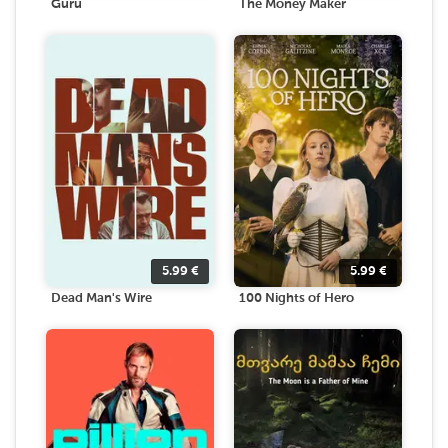
Guru
The Money Maker
5.99
€
5.99
€
Dead Man's Wire
100 Nights of Hero