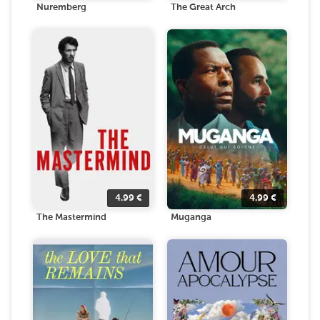
Nuremberg
The Great Arch
4.99
€
4.99
€
The Mastermind
Muganga