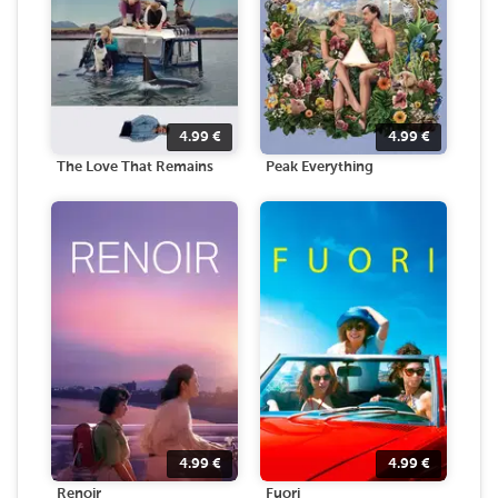
4.99
€
4.99
€
The Love That Remains
Peak Everything
4.99
€
4.99
€
Renoir
Fuori