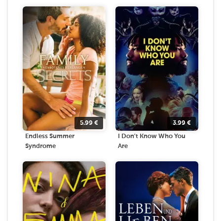
5.99
€
3.99
€
Endless Summer
I Don't Know Who You
Syndrome
Are