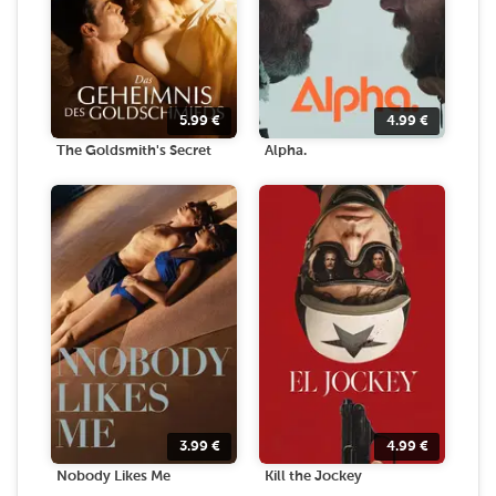
5.99
€
4.99
€
The Goldsmith's Secret
Alpha.
3.99
€
4.99
€
Nobody Likes Me
Kill the Jockey