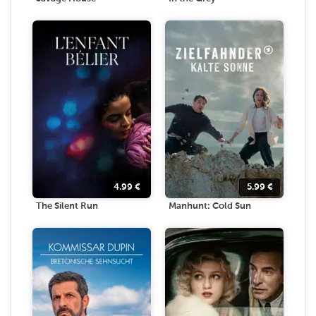
4.99
€
5.99
€
The Silent Run
Manhunt: Cold Sun