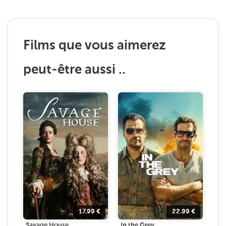
Films que vous aimerez
peut-être aussi ..
17.99
€
22.99
€
Savage House
In the Grey