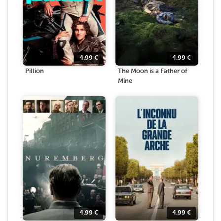
4.99
€
4.99
€
Pillion
The Moon is a Father of
Mine
4.99
€
4.99
€