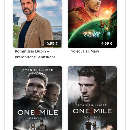
5.99
€
4.99
€
Kommissar Dupin –
Project Hail Mary
Bretonische Sehnsucht