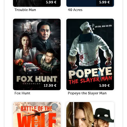
5.99
€
5.99
€
Trouble Man
40 Acres
12.99
€
5.99
€
Fox Hunt
Popeye the Slayer Man