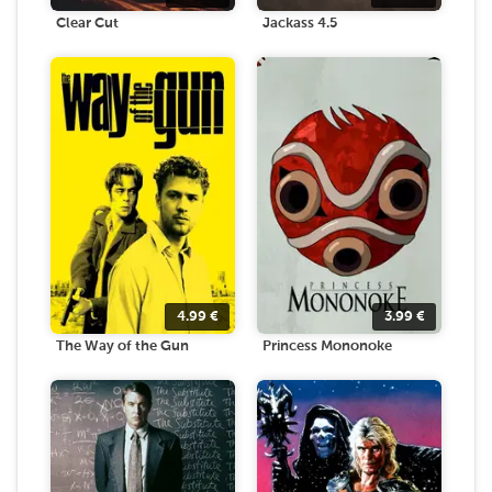
Clear Cut
Jackass 4.5
4.99
€
3.99
€
The Way of the Gun
Princess Mononoke