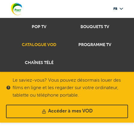
FR
POP TV
BOUQUETS TV
CATALOGUE VOD
PROGRAMME TV
CHAÎNES TÉLÉ
Le saviez-vous? Vous pouvez désormais louer des
films en ligne et les regarder sur votre ordinateur,
tablette ou téléphone portable.
Accéder à mes VOD