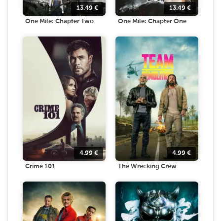
13.49
€
13.49
€
One Mile: Chapter Two
One Mile: Chapter One
4.99
€
4.99
€
Crime 101
The Wrecking Crew