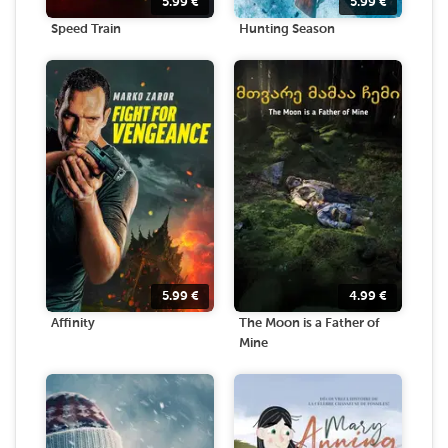
5.99
€
5.99
€
Speed Train
Hunting Season
5.99
€
4.99
€
Affinity
The Moon is a Father of
Mine