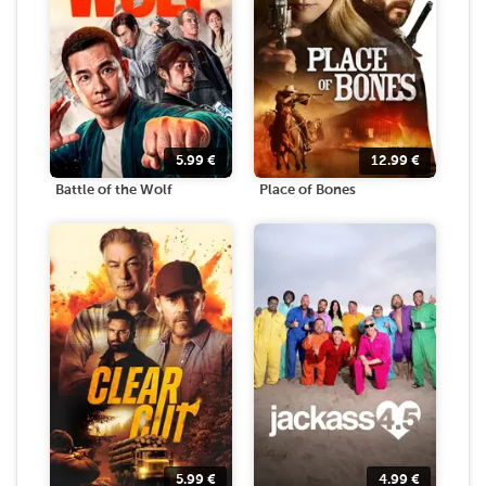
5.99
€
12.99
€
Battle of the Wolf
Place of Bones
5.99
€
4.99
€