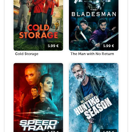
5.99
€
5.99
€
Cold Storage
The Man with No Return