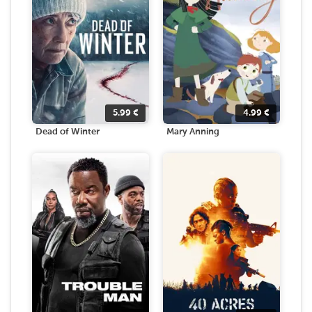
5.99
€
4.99
€
Dead of Winter
Mary Anning