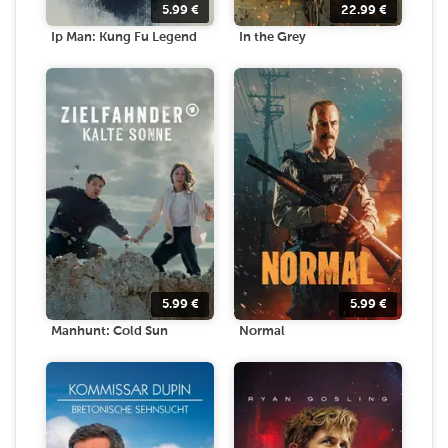
5.99
€
22.99
€
Ip Man: Kung Fu Legend
In the Grey
5.99
€
5.99
€
Manhunt: Cold Sun
Normal