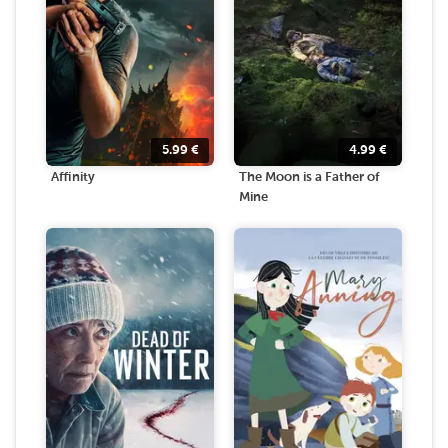
5.99
€
4.99
€
Affinity
The Moon is a Father of
Mine