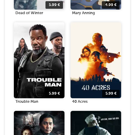
5.99
€
4.99
€
Dead of Winter
Mary Anning
5.99
€
5.99
€
Trouble Man
40 Acres