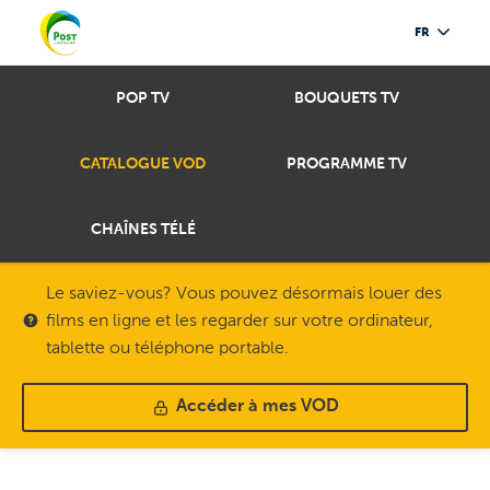
FR
POP TV
BOUQUETS TV
CATALOGUE VOD
PROGRAMME TV
CHAÎNES TÉLÉ
Le saviez-vous? Vous pouvez désormais louer des
films en ligne et les regarder sur votre ordinateur,
tablette ou téléphone portable.
Accéder à mes VOD