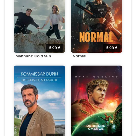
5.99
€
5.99
€
Manhunt: Cold Sun
Normal