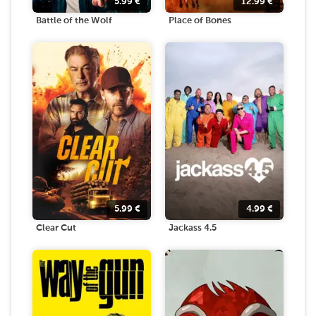
5.99
€
12.99
€
Battle of the Wolf
Place of Bones
5.99
€
4.99
€
Clear Cut
Jackass 4.5