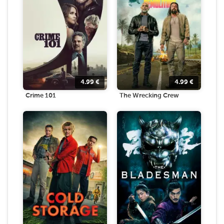
4.99
€
4.99
€
Crime 101
The Wrecking Crew