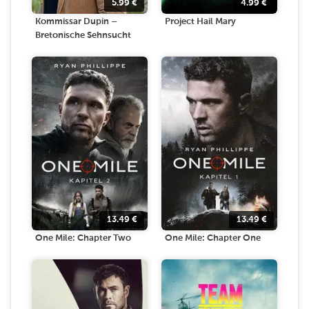
5.99
€
4.99
€
Kommissar Dupin –
Project Hail Mary
Bretonische Sehnsucht
13.49
€
13.49
€
One Mile: Chapter Two
One Mile: Chapter One