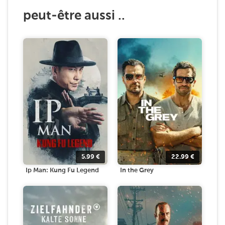
peut-être aussi ..
5.99
€
22.99
€
Ip Man: Kung Fu Legend
In the Grey