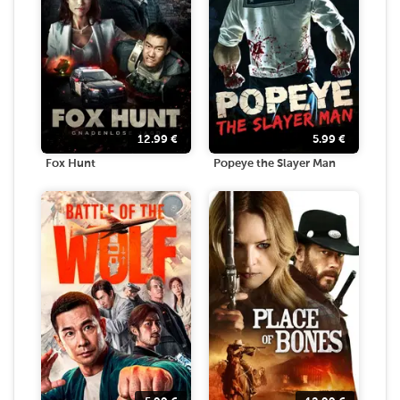
12.99
€
5.99
€
Fox Hunt
Popeye the Slayer Man