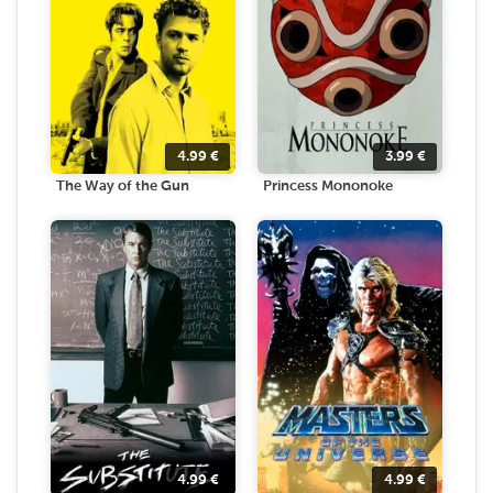
4.99
€
3.99
€
The Way of the Gun
Princess Mononoke
4.99
€
4.99
€