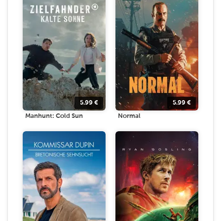
5.99
€
5.99
€
Manhunt: Cold Sun
Normal