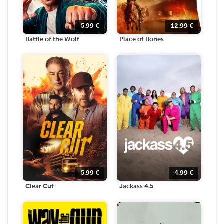
5.99
€
12.99
€
Battle of the Wolf
Place of Bones
5.99
€
4.99
€
Clear Cut
Jackass 4.5