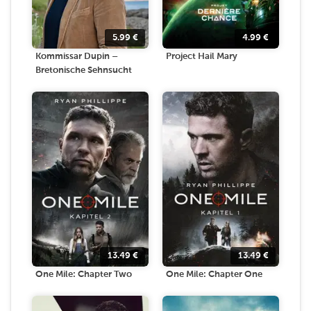
5.99
€
4.99
€
Kommissar Dupin –
Project Hail Mary
Bretonische Sehnsucht
13.49
€
13.49
€
One Mile: Chapter Two
One Mile: Chapter One