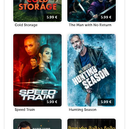
5.99
€
5.99
€
Cold Storage
The Man with No Return
5.99
€
5.99
€
Speed Train
Hunting Season