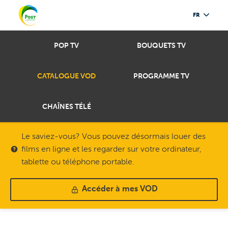
FR
POP TV
BOUQUETS TV
CATALOGUE VOD
PROGRAMME TV
CHAÎNES TÉLÉ
Le saviez-vous? Vous pouvez désormais louer des
films en ligne et les regarder sur votre ordinateur,
tablette ou téléphone portable.
Accéder à mes VOD