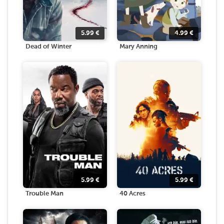
5.99
€
4.99
€
Dead of Winter
Mary Anning
5.99
€
5.99
€
Trouble Man
40 Acres