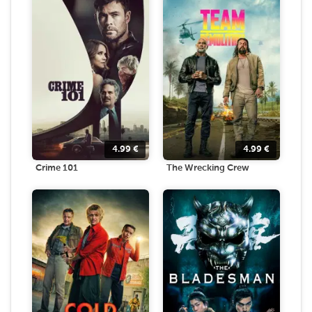
4.99
€
4.99
€
Crime 101
The Wrecking Crew