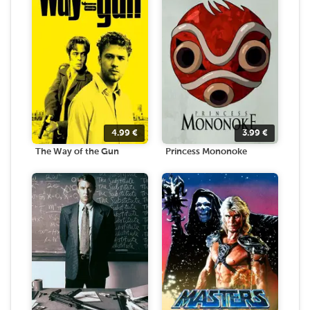
4.99
€
3.99
€
The Way of the Gun
Princess Mononoke