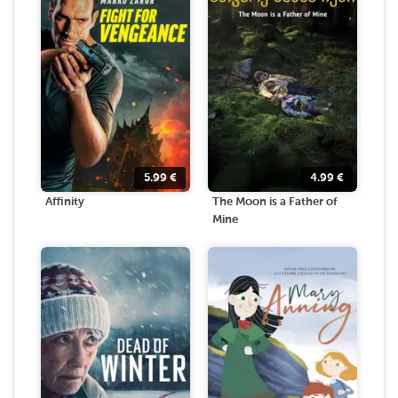
5.99
€
4.99
€
Affinity
The Moon is a Father of
Mine