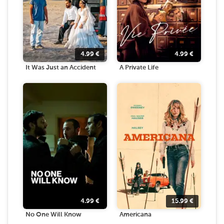
4.99
€
4.99
€
It Was Just an Accident
A Private Life
4.99
€
15.99
€
No One Will Know
Americana