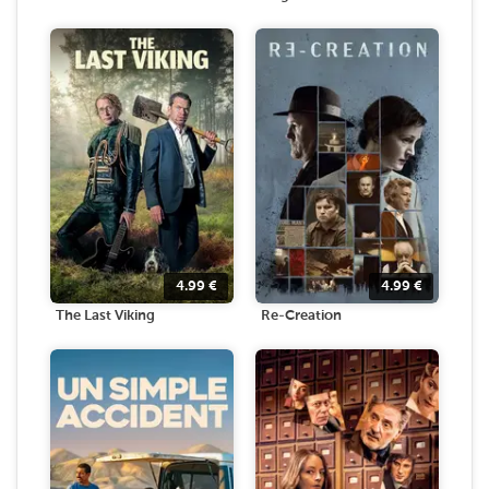
4.99
€
4.99
€
The Last Viking
Re-Creation