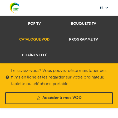
FR
POP TV
BOUQUETS TV
CATALOGUE VOD
PROGRAMME TV
CHAÎNES TÉLÉ
Le saviez-vous? Vous pouvez désormais louer des
films en ligne et les regarder sur votre ordinateur,
tablette ou téléphone portable.
Accéder à mes VOD