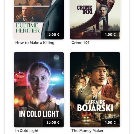
5.99
€
4.99
€
How to Make a Killing
Crime 101
15.99
€
4.99
€
In Cold Light
The Money Maker