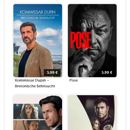
5.99
€
5.99
€
Kommissar Dupin –
Pose
Bretonische Sehnsucht