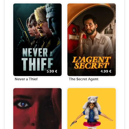
5.99
€
4.99
€
Never a Thief
The Secret Agent