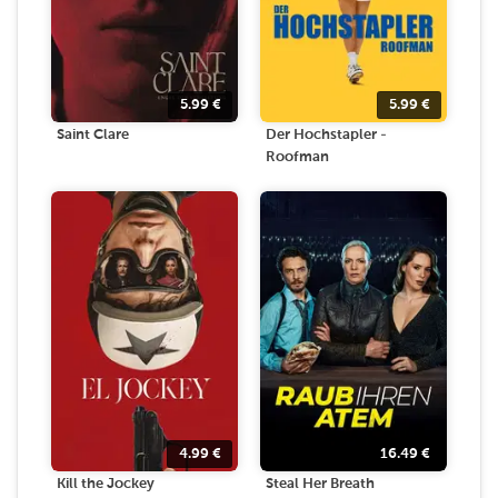
5.99
€
5.99
€
Saint Clare
Der Hochstapler -
Roofman
4.99
€
16.49
€
Kill the Jockey
Steal Her Breath