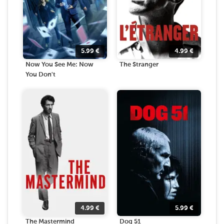
5.99
€
4.99
€
Now You See Me: Now
The Stranger
You Don't
4.99
€
5.99
€
The Mastermind
Dog 51