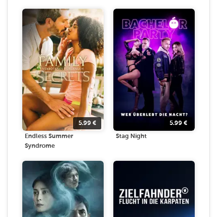
5.99
€
5.99
€
Endless Summer
Stag Night
Syndrome