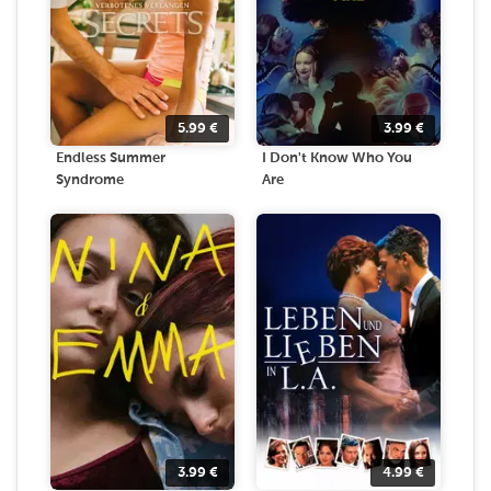
5.99
€
3.99
€
Endless Summer
I Don't Know Who You
Syndrome
Are
3.99
€
4.99
€