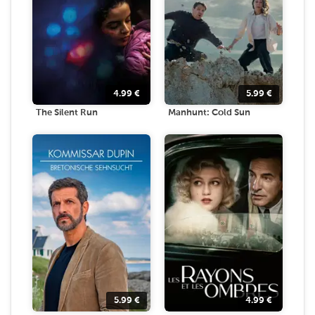
4.99
€
5.99
€
The Silent Run
Manhunt: Cold Sun
5.99
€
4.99
€