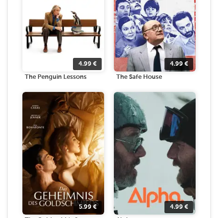
4.99
€
4.99
€
The Penguin Lessons
The Safe House
5.99
€
4.99
€