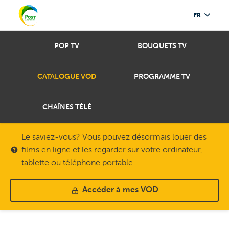
FR
POP TV
BOUQUETS TV
CATALOGUE VOD
PROGRAMME TV
CHAÎNES TÉLÉ
Le saviez-vous? Vous pouvez désormais louer des
films en ligne et les regarder sur votre ordinateur,
tablette ou téléphone portable.
Accéder à mes VOD