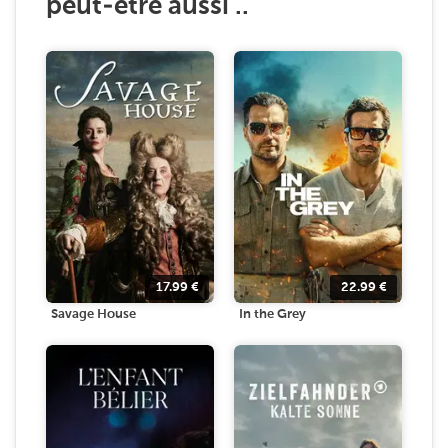
peut-être aussi ..
17.99
€
22.99
€
Savage House
In the Grey