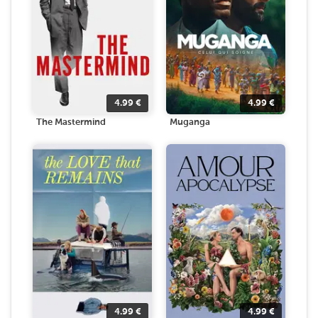
4.99
€
4.99
€
The Mastermind
Muganga
4.99
€
4.99
€