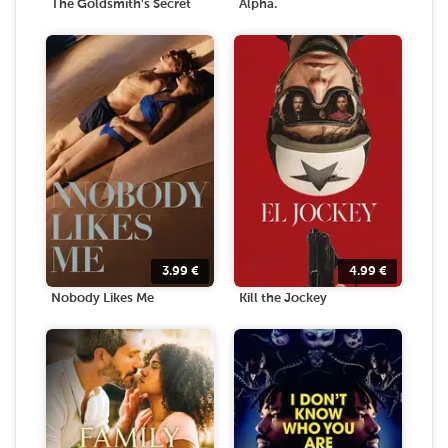
The Goldsmith's Secret
Alpha.
3.99
€
4.99
€
Nobody Likes Me
Kill the Jockey