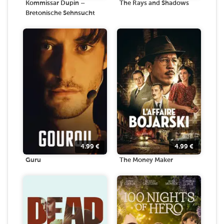
Kommissar Dupin –
The Rays and Shadows
Bretonische Sehnsucht
4.99
€
4.99
€
Guru
The Money Maker