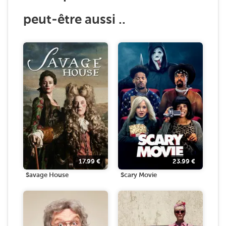
peut-être aussi ..
17.99
€
23.99
€
Savage House
Scary Movie