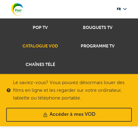
FR
POP TV
BOUQUETS TV
CATALOGUE VOD
PROGRAMME TV
CHAÎNES TÉLÉ
Le saviez-vous? Vous pouvez désormais louer des
films en ligne et les regarder sur votre ordinateur,
tablette ou téléphone portable.
Accéder à mes VOD