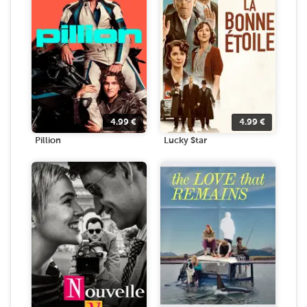
4.99
€
4.99
€
Pillion
Lucky Star