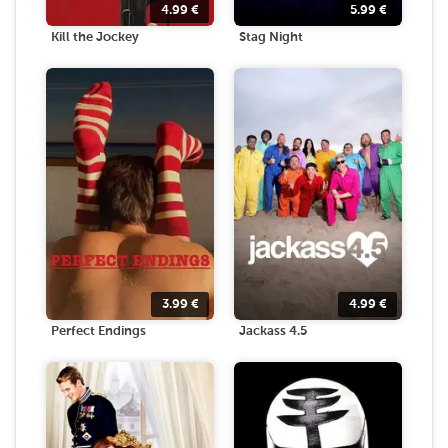
4.99
€
5.99
€
Kill the Jockey
Stag Night
3.99
€
4.99
€
Perfect Endings
Jackass 4.5