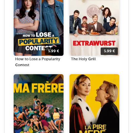
5.99
€
5.99
€
How to Lose a Popularity
The Holy Grill
Contest