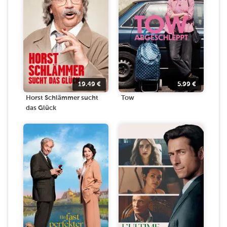
19.49
€
5.99
€
Horst Schlämmer sucht
Tow
das Glück