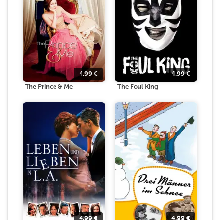
4.99
€
4.99
€
The Prince & Me
The Foul King
4.99
€
4.99
€