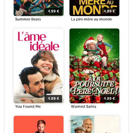
4.99
€
4.99
€
Summer Beats
La pire mère au monde
4.99
€
4.99
€
You Found Me
Wanted Santa