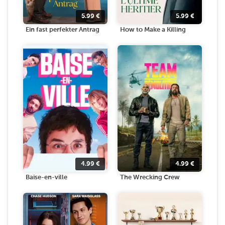
5.99
€
5.99
€
Ein fast perfekter Antrag
How to Make a Killing
4.99
€
4.99
€
Baise-en-ville
The Wrecking Crew