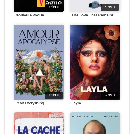
4.99
€
4.99
€
Nouvelle Vague
The Love That Remains
4.99
€
3.99
€
Peak Everything
Layla