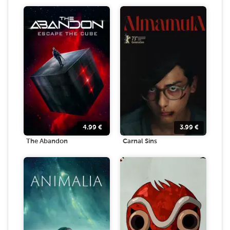
4.99
€
3.99
€
The Abandon
Carnal Sins