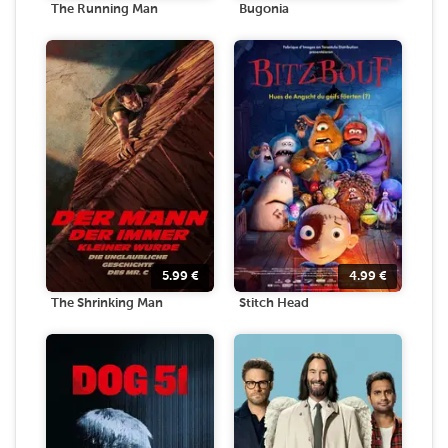
The Running Man
Bugonia
5.99
€
4.99
€
The Shrinking Man
Stitch Head