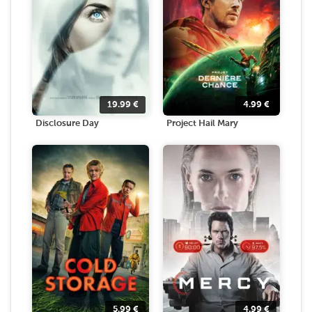
19.99
€
4.99
€
Disclosure Day
Project Hail Mary
5.99
€
4.99
€