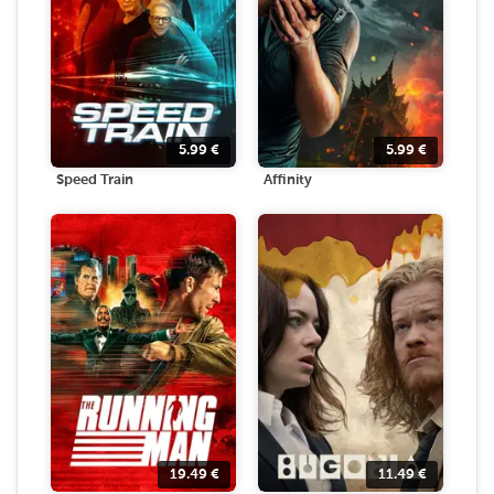
5.99
€
5.99
€
Speed Train
Affinity
19.49
€
11.49
€