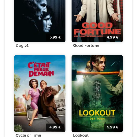
5.99
€
4.99
€
Dog 51
Good Fortune
4.99
€
5.99
€
Cycle of Time
Lookout