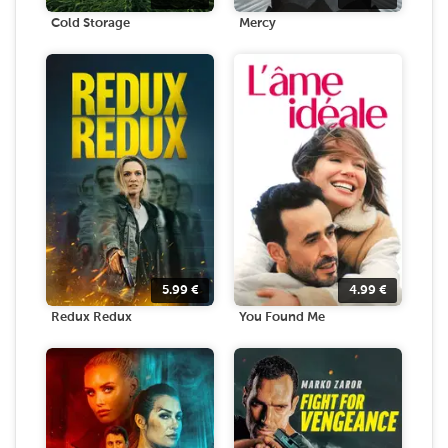
Cold Storage
Mercy
5.99
€
4.99
€
Redux Redux
You Found Me