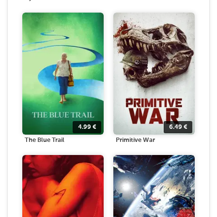
4.99
€
6.49
€
The Blue Trail
Primitive War