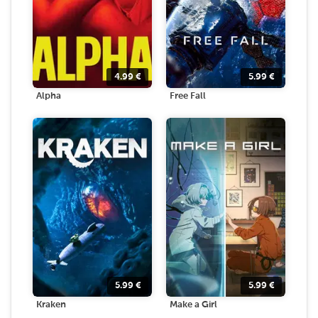
4.99
€
5.99
€
Alpha
Free Fall
5.99
€
5.99
€
Kraken
Make a Girl