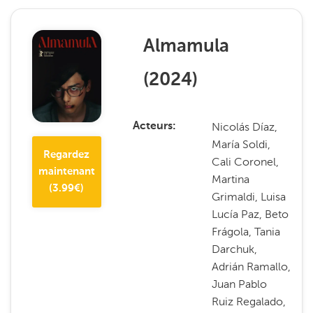
Almamula
(
2024
)
Nicolás Díaz,
Acteurs
María Soldi,
Regardez
Cali Coronel,
maintenant
Martina
(
3.99
€)
Grimaldi, Luisa
Lucía Paz, Beto
Frágola, Tania
Darchuk,
Adrián Ramallo,
Juan Pablo
Ruiz Regalado,