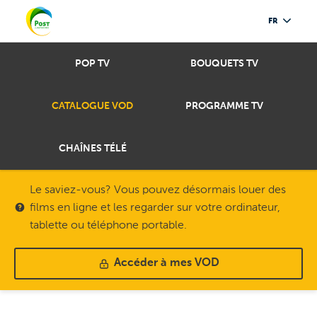
FR
POP TV
BOUQUETS TV
CATALOGUE VOD
PROGRAMME TV
CHAÎNES TÉLÉ
Le saviez-vous? Vous pouvez désormais louer des
films en ligne et les regarder sur votre ordinateur,
tablette ou téléphone portable.
Accéder à mes VOD