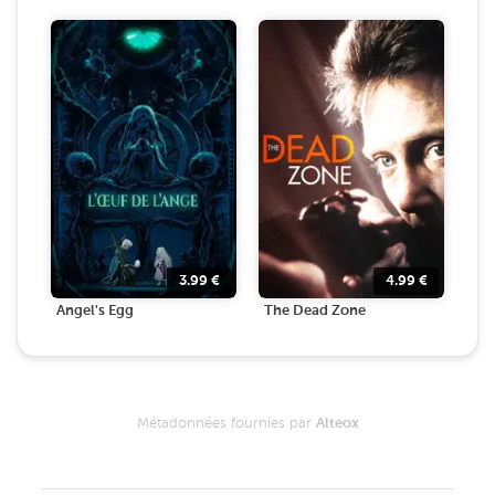
3.99
€
4.99
€
Angel's Egg
The Dead Zone
Métadonnées fournies par
Alteox