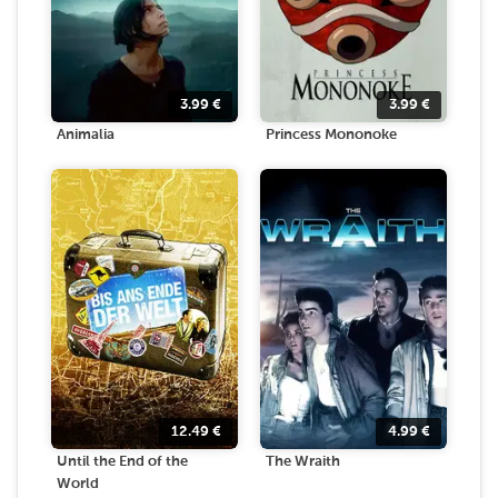
3.99
€
3.99
€
Animalia
Princess Mononoke
12.49
€
4.99
€
Until the End of the
The Wraith
World