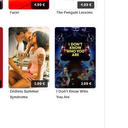
4.99
€
4.99
€
Fuori
The Penguin Lessons
5.99
€
3.99
€
Endless Summer
I Don't Know Who
Syndrome
You Are