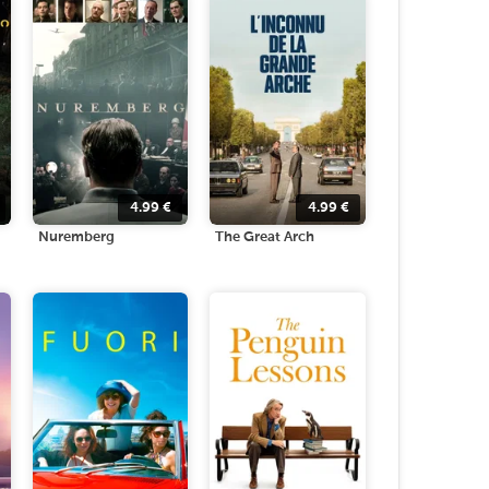
4.99
€
4.99
€
Nuremberg
The Great Arch