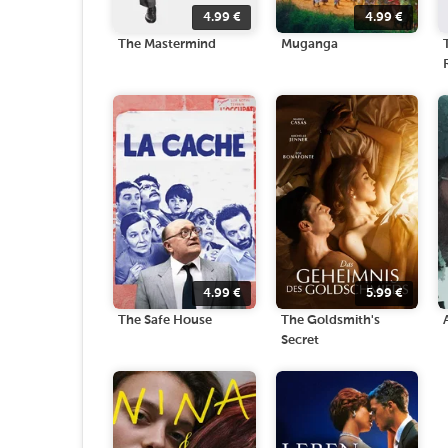
4.99
€
4.99
€
The Mastermind
Muganga
4.99
€
5.99
€
The Safe House
The Goldsmith's
Secret