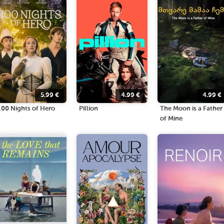
5.99
€
4.99
€
4.99
€
100 Nights of Hero
Pillion
The Moon is a Father
of Mine