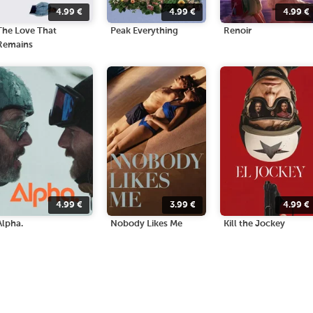
4.99
€
4.99
€
4.99
€
The Love That
Peak Everything
Renoir
Remains
4.99
€
3.99
€
4.99
€
Alpha.
Nobody Likes Me
Kill the Jockey