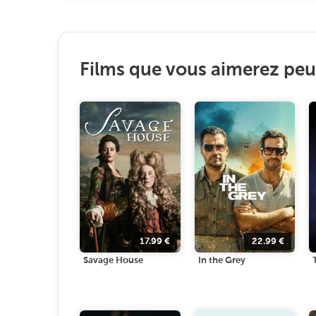
Films que vous aimerez peut
17.99
€
22.99
€
Savage House
In the Grey