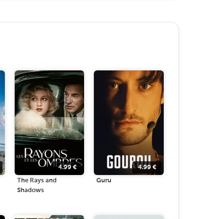
4.99
€
4.99
€
The Rays and
Guru
Shadows