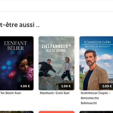
-être aussi ..
4.99
€
5.99
€
5.99
€
The Silent Run
Manhunt: Cold Sun
Kommissar Dupin –
Bretonische
Sehnsucht