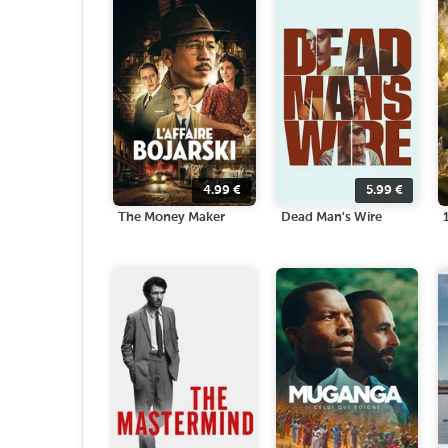
4.99
€
5.99
€
The Money Maker
Dead Man's Wire