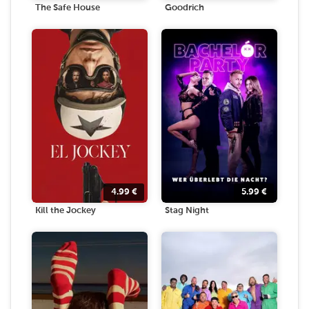
The Safe House
Goodrich
4.99
€
5.99
€
Kill the Jockey
Stag Night