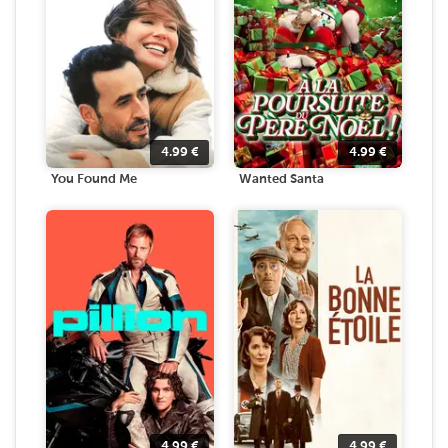
4.99
€
4.99
€
You Found Me
Wanted Santa
4.99
€
4.99
€