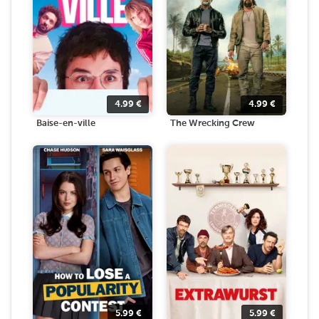
4.99
€
4.99
€
Baise-en-ville
The Wrecking Crew
5.99
€
5.99
€