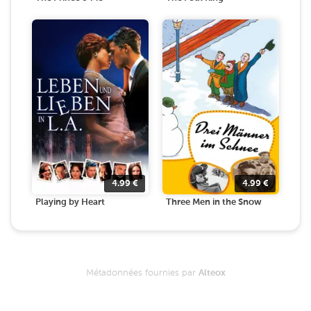
4.99
€
4.99
€
Playing by Heart
Three Men in the Snow
Métadonnées fournies par
Alteox