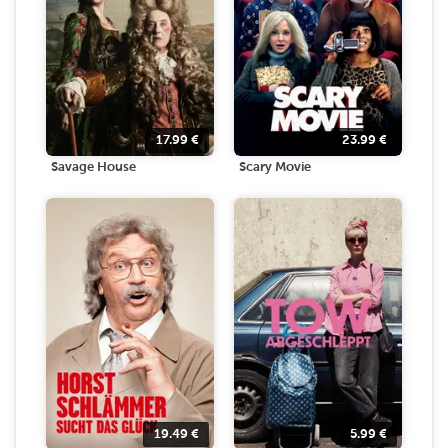
17.99
€
23.99
€
Savage House
Scary Movie
19.49
€
5.99
€