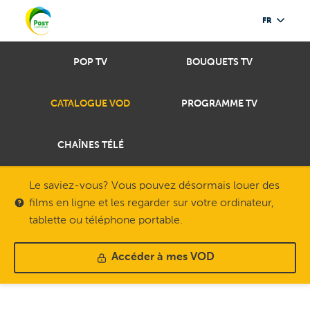
FR
POP TV
BOUQUETS TV
CATALOGUE VOD
PROGRAMME TV
CHAÎNES TÉLÉ
Le saviez-vous? Vous pouvez désormais louer des
films en ligne et les regarder sur votre ordinateur,
tablette ou téléphone portable.
Accéder à mes VOD