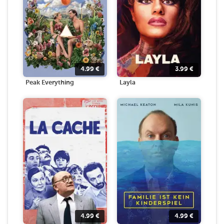
4.99
€
3.99
€
Peak Everything
Layla
4.99
€
4.99
€