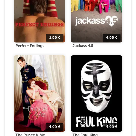
3.99
€
4.99
€
Perfect Endings
Jackass 4.5
4.99
€
4.99
€
The Prince & Me
The Foul King