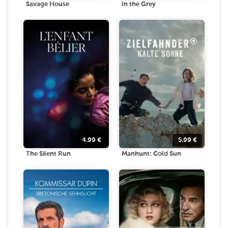
Savage House
In the Grey
4.99
€
5.99
€
The Silent Run
Manhunt: Cold Sun