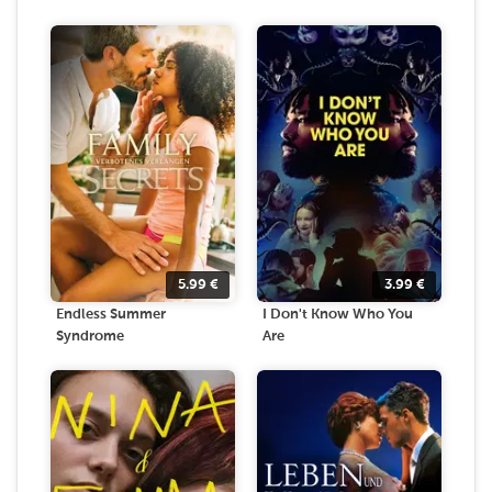
5.99
€
3.99
€
Endless Summer
I Don't Know Who You
Syndrome
Are