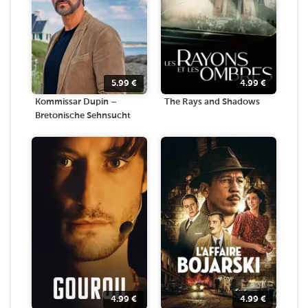
5.99
€
4.99
€
Kommissar Dupin –
The Rays and Shadows
Bretonische Sehnsucht
4.99
€
4.99
€