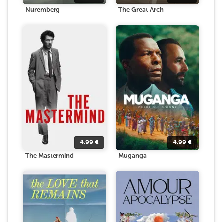
Nuremberg
The Great Arch
4.99
€
4.99
€
The Mastermind
Muganga