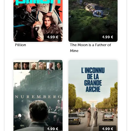
4.99
€
4.99
€
Pillion
The Moon is a Father of
Mine
4.99
€
4.99
€