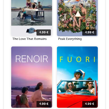
4.99
€
4.99
€
The Love That Remains
Peak Everything
4.99
€
4.99
€