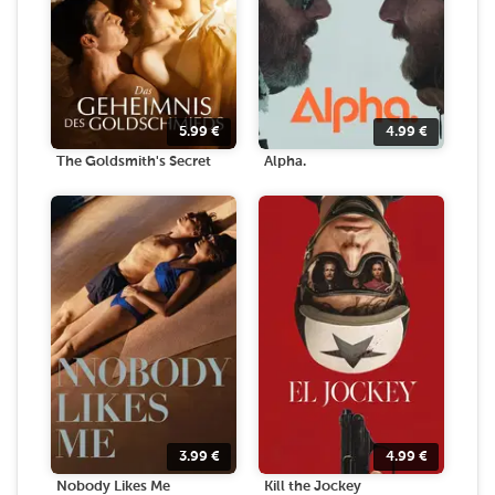
5.99
€
4.99
€
The Goldsmith's Secret
Alpha.
3.99
€
4.99
€
Nobody Likes Me
Kill the Jockey