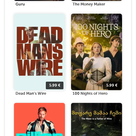
Guru
The Money Maker
5.99
€
5.99
€
Dead Man's Wire
100 Nights of Hero