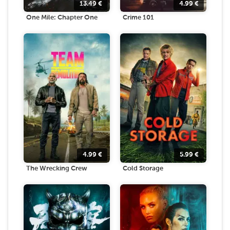
13.49
€
4.99
€
One Mile: Chapter One
Crime 101
4.99
€
5.99
€
The Wrecking Crew
Cold Storage