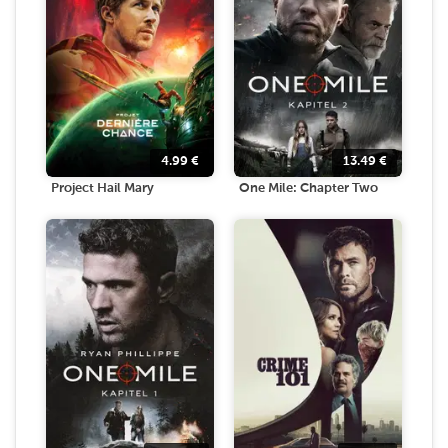
4.99
€
13.49
€
Project Hail Mary
One Mile: Chapter Two