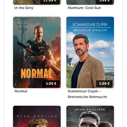
22.99
€
5.99
€
In the Grey
Manhunt: Cold Sun
5.99
€
5.99
€
Normal
Kommissar Dupin –
Bretonische Sehnsucht