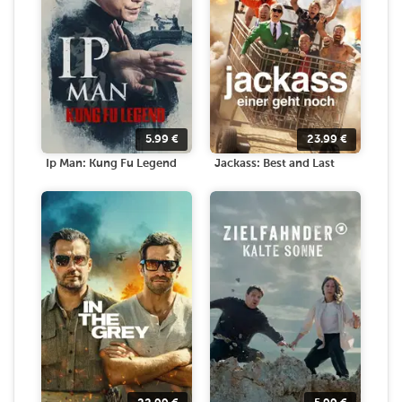
5.99
€
23.99
€
Ip Man: Kung Fu Legend
Jackass: Best and Last