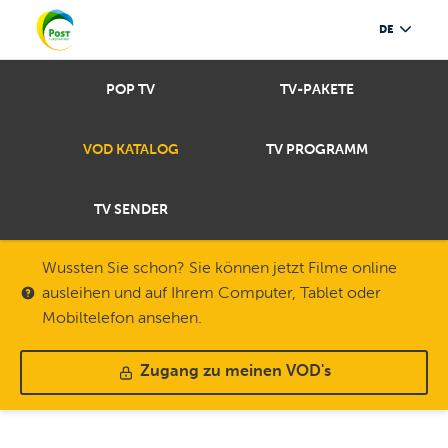
DE
POP TV
TV-PAKETE
VOD KATALOG
TV PROGRAMM
TV SENDER
Wussten Sie schon? Sie können jetzt Filme online
ausleihen und auf Ihrem Computer, Tablet oder
Mobiltelefon ansehen.
Zugang zu meinen VOD's