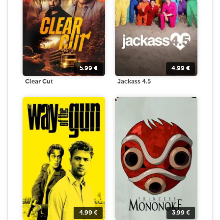
5.99
€
4.99
€
Clear Cut
Jackass 4.5
4.99
€
3.99
€