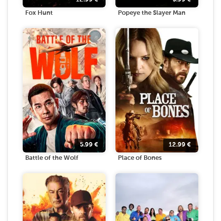
Fox Hunt
Popeye the Slayer Man
5.99
€
12.99
€
Battle of the Wolf
Place of Bones