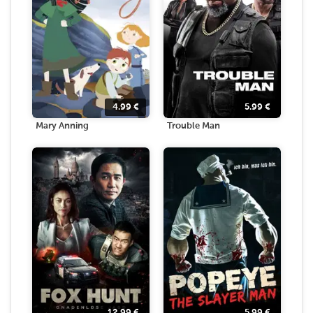
4.99
€
5.99
€
Mary Anning
Trouble Man
12.99
€
5.99
€