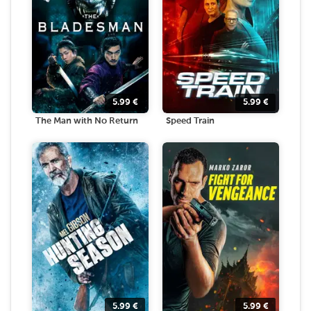
5.99
€
5.99
€
The Man with No Return
Speed Train
5.99
€
5.99
€