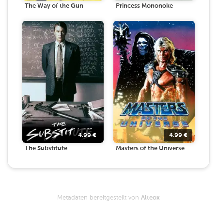
The Way of the Gun
Princess Mononoke
4.99
€
4.99
€
The Substitute
Masters of the Universe
Metadaten bereitgestellt von
Alteox