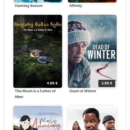
Hunting Season
Affinity
4.99
€
5.99
€
The Moon is a Father of
Dead of Winter
Mine